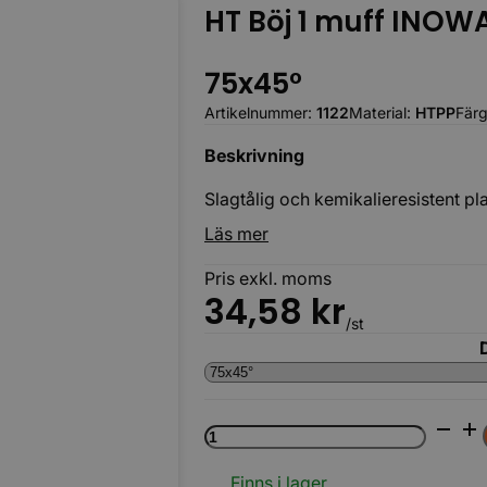
HT Böj 1 muff INOW
75x45°
Artikelnummer:
1122
Material:
HTPP
Fär
Beskrivning
Slagtålig och kemikalieresistent pla
Läs mer
Pris exkl. moms
34,58
kr
/st
HT
Böj
1
muff
Finns i lager