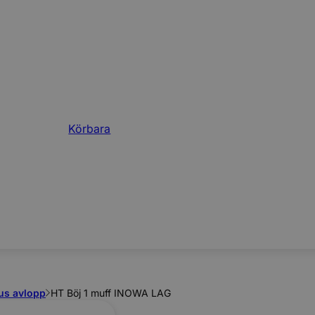
Körbara
us avlopp
HT Böj 1 muff INOWA LAG