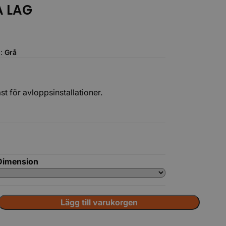
A LAG
g:
Grå
st för avloppsinstallationer.
Dimension
Lägg till varukorgen