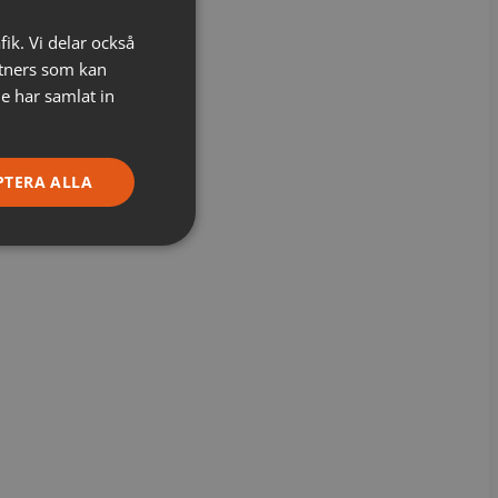
fik. Vi delar också
tners som kan
e har samlat in
PTERA ALLA