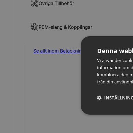
Övriga Tillbehör
PEM-slang & Kopplingar
Denna webb
Se allt inom
Betäckningar & Galler
Vi använder cookie
information om d
kombinera den me
från din användni
INSTÄLLNING