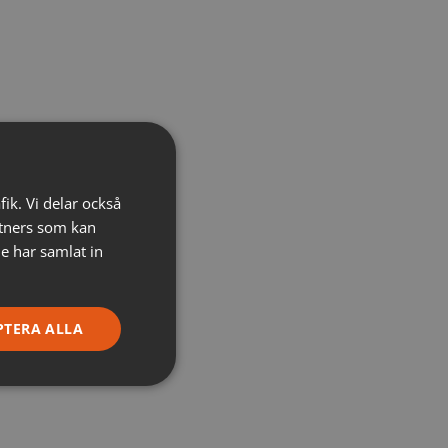
fik. Vi delar också
tners som kan
e har samlat in
PTERA ALLA