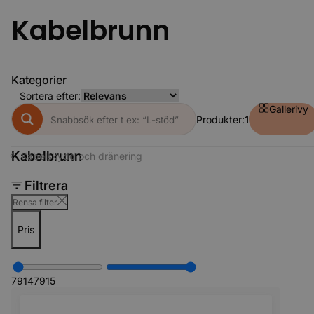
Kabelbrunn
Kategorier
Sortera efter:
Gallerivy
Produkter:
1
Kabelbrunn
Kabelskydd och dränering
Filtrera
Rensa filter
Pris
7914
7915