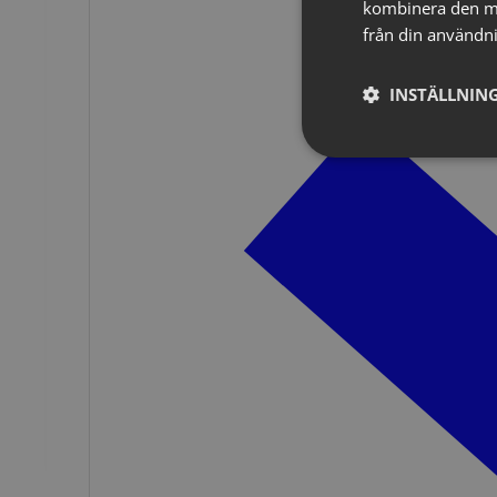
kombinera den me
från din användni
INSTÄLLNING