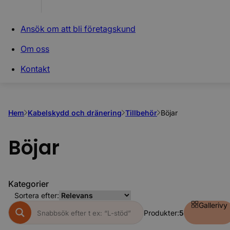
Ansök om att bli företagskund
Om oss
Kontakt
Hem
Kabelskydd och dränering
Tillbehör
Böjar
Böjar
Kategorier
Sortera efter:
Gallerivy
Produkter:
5