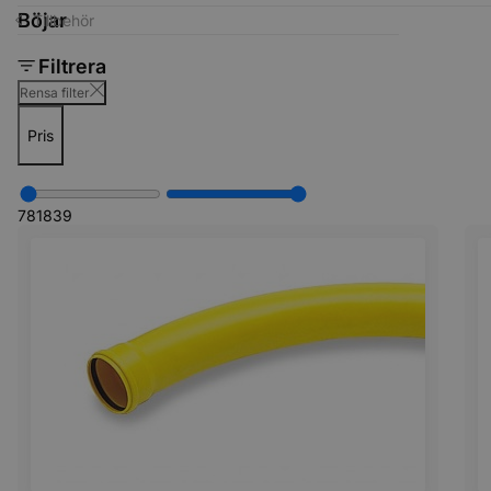
Böjar
Tillbehör
Filtrera
Rensa filter
Pris
Ej Körbara
78
1839
Se allt inom
Betong & Stenprodukter