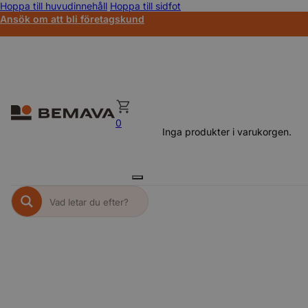
Hoppa till huvudinnehåll
Hoppa till sidfot
Ansök om att bli företagskund
0
Inga produkter i varukorgen.