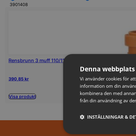
390
1408
Rensbrunn 3 muff 110/110 PP (kort)LAG
Denna webbplats 
Vi använder cookies för att
390,85
kr
information om din använd
kombinera den med annan i
Visa produkt
från din användning av der
INSTÄLLNINGAR & DE