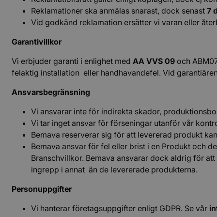
Reklamationer ska anmälas snarast, dock senast
7 
Vid godkänd reklamation ersätter vi varan eller åte
Garantivillkor
Vi erbjuder garanti i enlighet med
AA VVS 09
och
ABM0
felaktig installation eller handhavandefel. Vid garantiä
Ansvarsbegränsning
Vi ansvarar inte för indirekta skador, produktionsbo
Vi tar inget ansvar för förseningar utanför vår kontr
Bemava reserverar sig för att levererad produkt ka
Bemava ansvar för fel eller brist i en Produkt och de
Branschvillkor. Bemava ansvarar dock aldrig för att 
ingrepp i annat än de levererade produkterna.
Personuppgifter
Vi hanterar företagsuppgifter enligt GDPR. Se vår
in