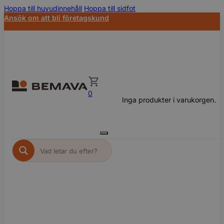
Hoppa till huvudinnehåll
Hoppa till sidfot
Ansök om att bli företagskund
0
Inga produkter i varukorgen.