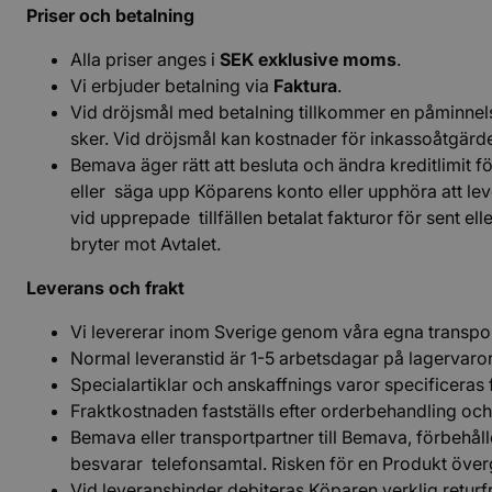
Priser och betalning
Alla priser anges i
SEK exklusive moms
.
Vi erbjuder betalning via
Faktura
.
Vid dröjsmål med betalning tillkommer en påminnels
sker. Vid dröjsmål kan kostnader för inkassoåtgärde
Bemava äger rätt att besluta och ändra kreditlimit f
eller säga upp Köparens konto eller upphöra att leve
vid upprepade tillfällen betalat fakturor för sent elle
bryter mot Avtalet.
Leverans och frakt
Vi levererar inom Sverige genom våra egna transpo
Normal leveranstid är 1-5 arbetsdagar på lagervaro
Specialartiklar och anskaffnings varor specificera
Fraktkostnaden fastställs efter orderbehandling oc
Bemava eller transportpartner till Bemava, förbehålle
besvarar telefonsamtal. Risken för en Produkt över
Vid leveranshinder debiteras Köparen verklig returf