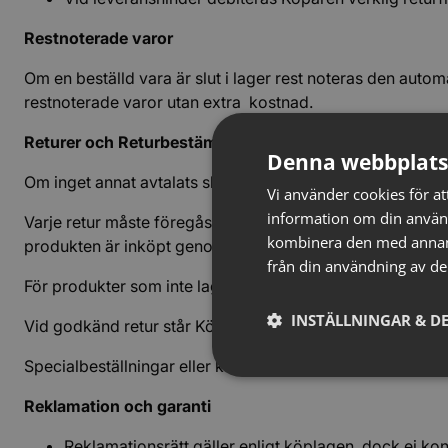
Restnoterade varor
Om en beställd vara är slut i lager rest noteras den auto
restnoterade varor utan extra kostnad.
Returer och Returbestämmelser
Denna webbplats
Om inget annat avtalats skriftligen gäller följande avdrag 
Vi använder cookies för att
information om din använ
Varje retur måste föregås av en skriftlig överenskomme
kombinera den med annan i
produkten är inköpt genom referens till order, faktura ell
från din användning av de
För produkter som inte lagerförs av Bemava krävs dessu
INSTÄLLNINGAR & DE
Vid godkänd retur står Köparen för returavdrag och för r
Specialbeställningar eller kundanpassade produkter kan
Reklamation och garanti
Reklamationsrätt gäller enligt köplagen, dock ej 