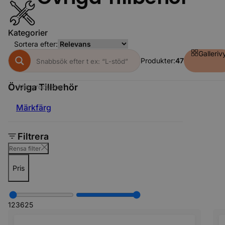
Kategorier
Sortera efter:
Galleriv
Produkter:
47
Övriga Tillbehör
Alla produkter
Märkfärg
Filtrera
Rensa filter
Pris
12
3625