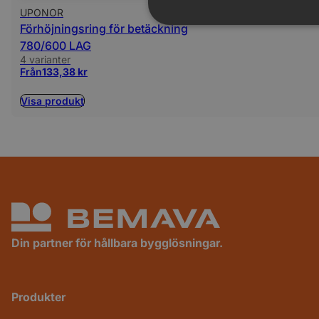
UPONOR
Förhöjningsring för betäckning
780/600 LAG
4 varianter
Från
133,38
kr
Visa produkt
Din partner för hållbara bygglösningar.
Produkter