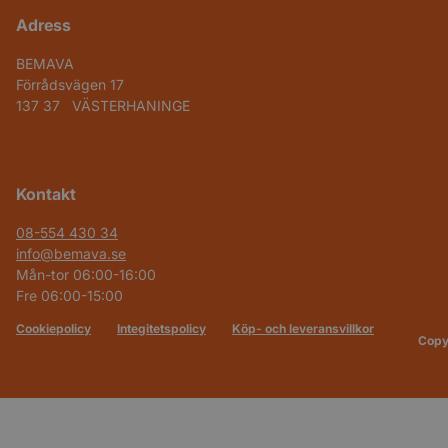
Adress
BEMAVA
Förrådsvägen 17
137 37 VÄSTERHANINGE
Kontakt
08-554 430 34
info@bemava.se
Mån-tor 06:00-16:00
Fre 06:00-15:00
Cookiepolicy
Integitetspolicy
Köp- och leveransvillkor
Copy