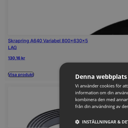
Skrapring A640 Variabel 800x630x5
LAG
130,16
kr
Visa produkt
Denna webbplats 
Vi använder cookies för att
information om din använd
kombinera den med annan i
från din användning av der
INSTÄLLNINGAR & DE