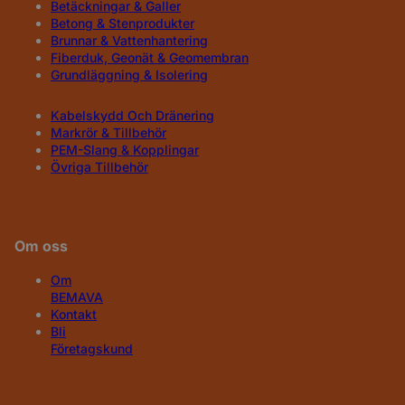
Betäckningar & Galler
Betong & Stenprodukter
Brunnar & Vattenhantering
Fiberduk, Geonät & Geomembran
Grundläggning & Isolering
Kabelskydd Och Dränering
Markrör & Tillbehör
PEM-Slang & Kopplingar
Övriga Tillbehör
Om oss
Om
BEMAVA
Kontakt
Bli
Företagskund