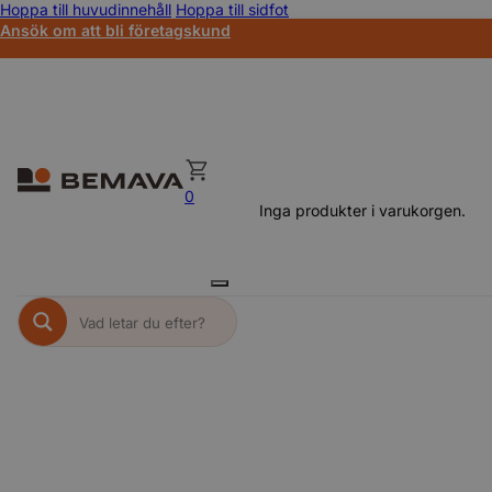
Hoppa till huvudinnehåll
Hoppa till sidfot
Ansök om att bli företagskund
0
Inga produkter i varukorgen.