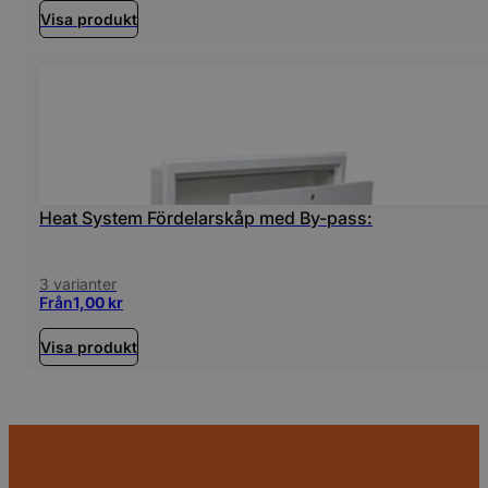
Visa produkt
Heat System Fördelarskåp med By-pass:
3 varianter
Från
1,00
kr
Visa produkt