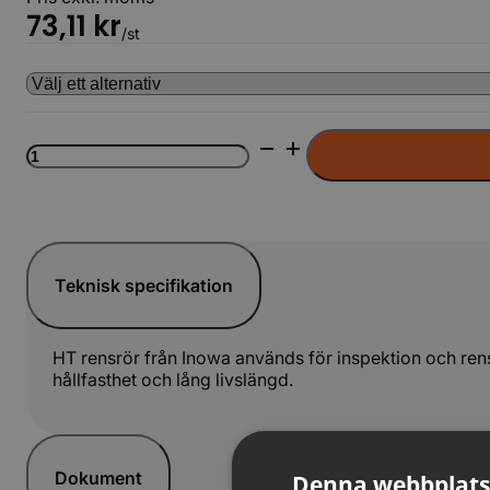
73,11
kr
/st
HT
Rensrör
LAG
mängd
Teknisk specifikation
HT rensrör från Inowa används för inspektion och re
hållfasthet och lång livslängd.
Dokument
Denna webbplats