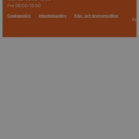
Fre 06:00-15:00
Cookiepolicy
Integitetspolicy
Köp- och leveransvillkor
Cop