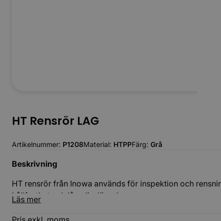
HT Rensrör LAG
Artikelnummer:
P1208
Material:
HTPP
Färg:
Grå
Beskrivning
HT rensrör från Inowa används för inspektion och rensn
hållfasthet och lång livslängd.
Läs mer
Pris exkl. moms