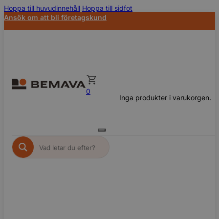
Hoppa till huvudinnehåll
Hoppa till sidfot
Ansök om att bli företagskund
0
Inga produkter i varukorgen.