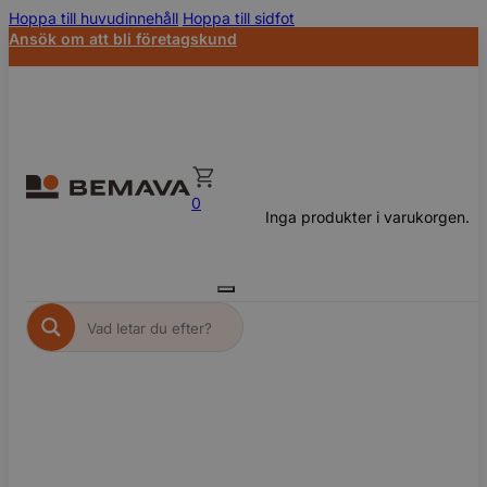
Hoppa till huvudinnehåll
Hoppa till sidfot
Ansök om att bli företagskund
0
Inga produkter i varukorgen.