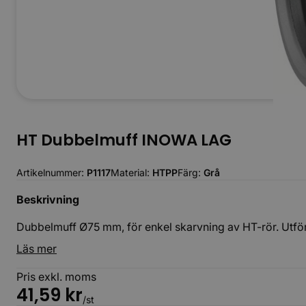
HT Dubbelmuff INOWA LAG
Artikelnummer:
P1117
Material:
HTPP
Färg:
Grå
Beskrivning
Dubbelmuff Ø75 mm, för enkel skarvning av HT-rör. Utförd
Läs mer
Pris exkl. moms
41,59
kr
/st