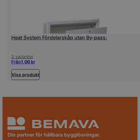
Heat System Fördelarskåp utan By-pass:
3 varianter
Från
1,00
kr
Visa produkt
Din partner för hållbara bygglösningar.