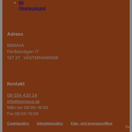
Bli
Företagskund
Adress
BEMAVA
Förrådsvägen 17
137 37 VÄSTERHANINGE
Kontakt
08-554 430 34
info@bemava.se
Mån-tor 06:00-16:00
Fre 06:00-15:00
Cookiepolicy
Integitetspolicy
Köp- och leveransvillkor
Cop