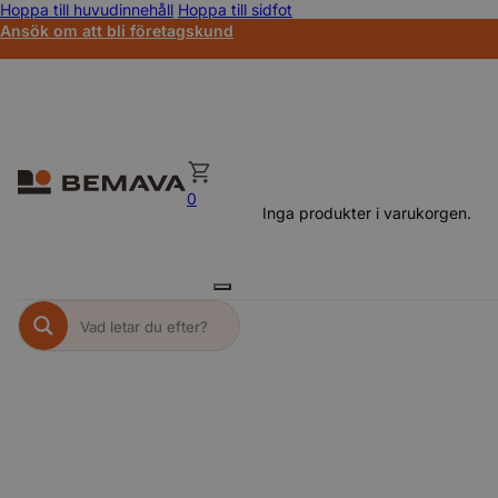
Hoppa till huvudinnehåll
Hoppa till sidfot
Ansök om att bli företagskund
0
Inga produkter i varukorgen.