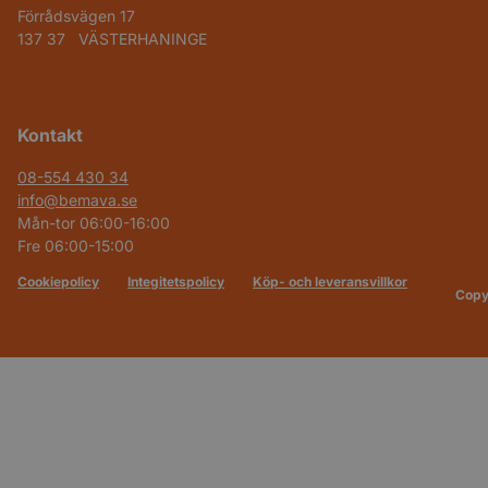
Förrådsvägen 17
137 37 VÄSTERHANINGE
Kontakt
08-554 430 34
info@bemava.se
Mån-tor 06:00-16:00
Fre 06:00-15:00
Cookiepolicy
Integitetspolicy
Köp- och leveransvillkor
Copy