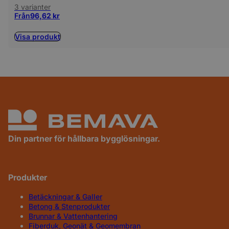
3 varianter
Från
96,62
kr
Visa produkt
Din partner för hållbara bygglösningar.
Produkter
Betäckningar & Galler
Betong & Stenprodukter
Brunnar & Vattenhantering
Fiberduk, Geonät & Geomembran