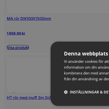
MA rör DN100X1500mm
1 656,60
kr
Visa produkt
Denna webbplats 
Vi använder cookies för att
information om din använd
kombinera den med annan i
från din användning av der
INSTÄLLNINGAR & DE
HT rör med muff 3m Grå LAG