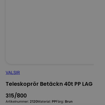
VALSIR
Teleskoprör Betäckn 40t PP LAG
315/800
Artikelnummer:
2120
Material:
PP
Färg:
Brun