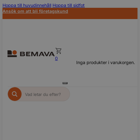
Hoppa till huvudinnehåll
Hoppa till sidfot
Ansök om att bli företagskund
0
Inga produkter i varukorgen.