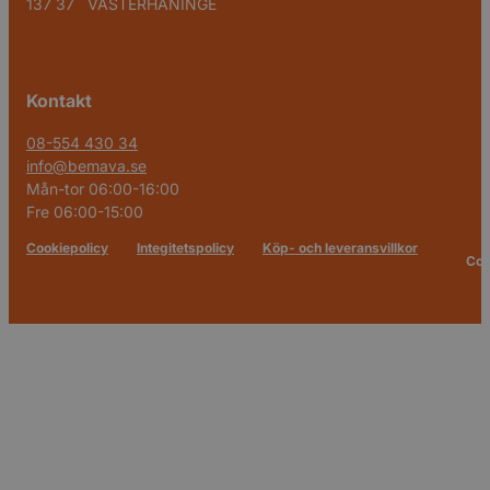
137 37 VÄSTERHANINGE
Kontakt
08-554 430 34
info@bemava.se
Mån-tor 06:00-16:00
Fre 06:00-15:00
Cookiepolicy
Integitetspolicy
Köp- och leveransvillkor
Cop