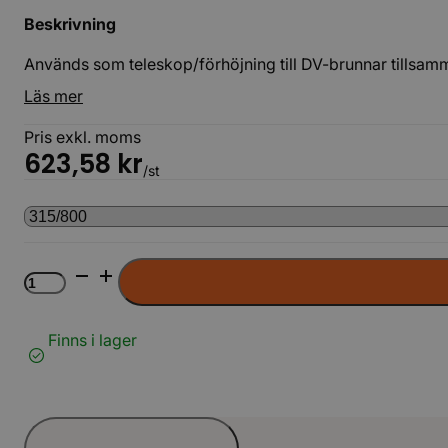
Beskrivning
Används som teleskop/förhöjning till DV-brunnar tillsam
Läs mer
Pris exkl. moms
623,58
kr
/st
Teleskoprör
Betäckn
40t
PP
Finns i lager
LAG
mängd