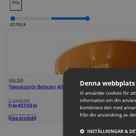
Pris
427
624
VALSIR
Denna webbplats 
Teleskoprör Betäckn 40t PP LAG
Vi använder cookies för att
information om din använd
2 varianter
Från
427,03
kr
kombinera den med annan i
från din användning av der
Visa produkt
INSTÄLLNINGAR & DE