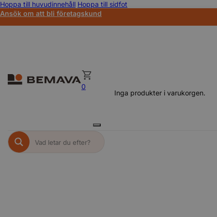
Hoppa till huvudinnehåll
Hoppa till sidfot
Ansök om att bli företagskund
0
Inga produkter i varukorgen.