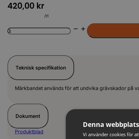
420,00
kr
/rl
Märkband
"Vattenledning"
125mm
250m
Blå
LAG
mängd
Teknisk specifikation
Märkbandet används för att undvika grävskador på va
Dokument
Denna webbplats
Produktblad
Vi använder cookies för att