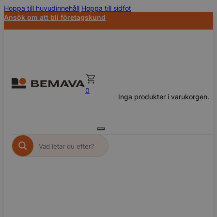
Hoppa till huvudinnehåll
Hoppa till sidfot
Ansök om att bli företagskund
0
Inga produkter i varukorgen.