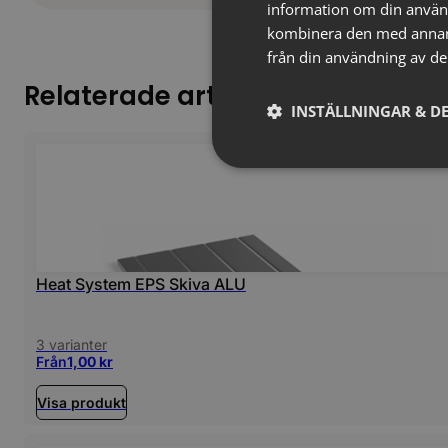
information om din använ
kombinera den med annan i
från din användning av de
Relaterade artiklar
INSTÄLLNINGAR & DE
Heat System EPS Skiva ALU
3 varianter
Från
1,00
kr
Visa produkt