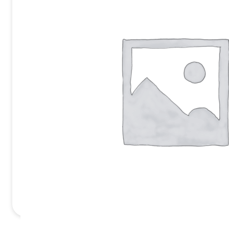
Ej Körbara
Se allt inom
Betong & Stenprodukter