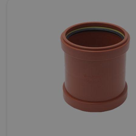
Ej Körbara
Se allt inom
Betong & Stenprodukter