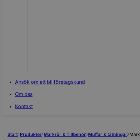
Ansök om att bli företagskund
Om oss
Kontakt
Start
Produkter
Markrör & Tillbehör
Muffar & tätningar
Mark