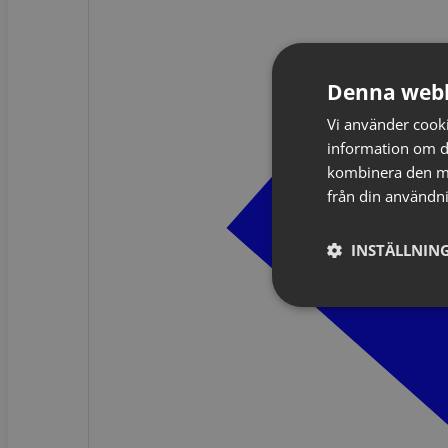
Denna webb
Vi använder cookie
information om d
kombinera den me
från din användni
INSTÄLLNING