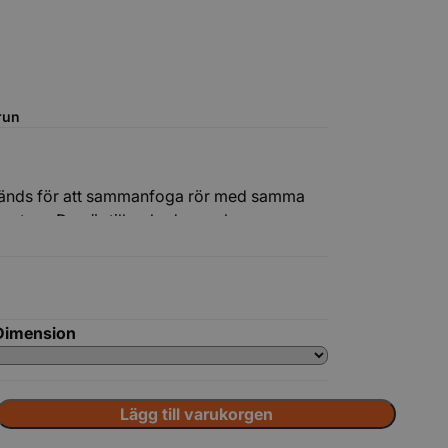
run
Tillbehör
vänds för att sammanfoga rör med samma
ystem. Den är tillverkad av polypropen
d täthet och lång livslängd.
Dimension
Lägg till varukorgen