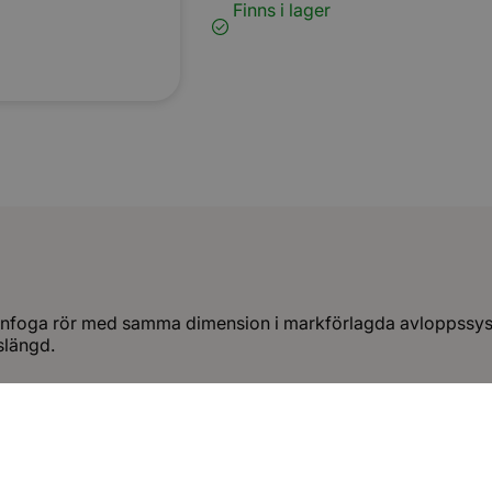
Finns i lager
nfoga rör med samma dimension i markförlagda avloppssyst
vslängd.