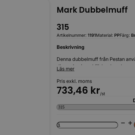
Mark Dubbelmuff
315
Artikelnummer:
1191
Material:
PP
Färg:
B
Beskrivning
Körbara
Denna dubbelmuff från Pestan an
dimension i markförlagda avloppss
Läs mer
(PP), vilket ger hög hållfasthet, go
Pris exkl. moms
733,46
kr
/st
Mark
Dubbelmuff
mängd