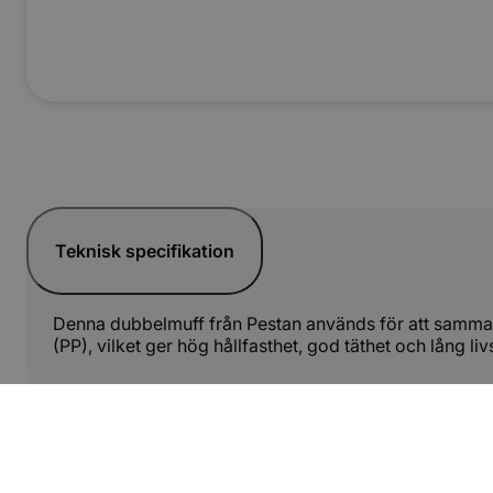
Teknisk specifikation
Denna dubbelmuff från Pestan används för att samma
(PP), vilket ger hög hållfasthet, god täthet och lång li
Dokument