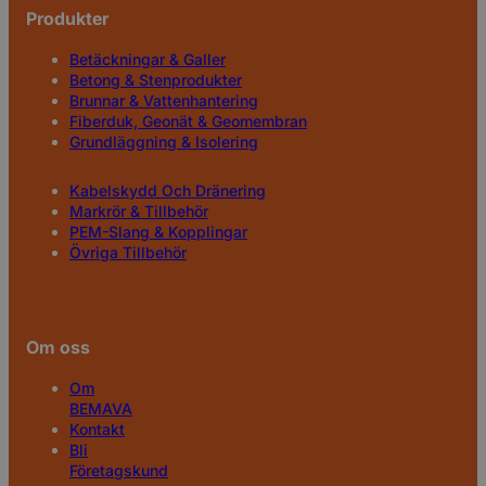
Produkter
Betäckningar & Galler
Betong & Stenprodukter
Brunnar & Vattenhantering
Fiberduk, Geonät & Geomembran
Grundläggning & Isolering
Kabelskydd Och Dränering
Markrör & Tillbehör
PEM-Slang & Kopplingar
Övriga Tillbehör
Om oss
Om
BEMAVA
Kontakt
Bli
Företagskund