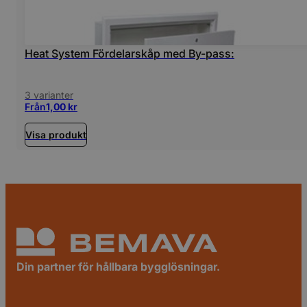
Heat System Fördelarskåp med By-pass:
3 varianter
Från
1,00
kr
Visa produkt
Din partner för hållbara bygglösningar.