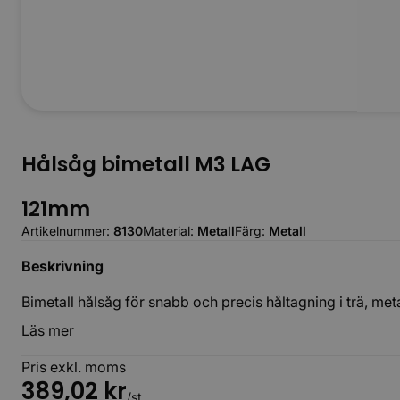
Hålsåg bimetall M3 LAG
121mm
Artikelnummer:
8130
Material:
Metall
Färg:
Metall
Beskrivning
Bimetall hålsåg för snabb och precis håltagning i trä, met
Läs mer
Pris exkl. moms
389,02
kr
/st