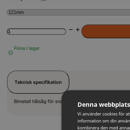
Hålsåg
bimetall
M3
LAG
Finns i lager
mängd
Teknisk specifikation
Bimetall hålsåg för snabb och precis håltagning i trä, 
Denna webbplats
Vi använder cookies för att
information om din använ
kombinera den med annan i