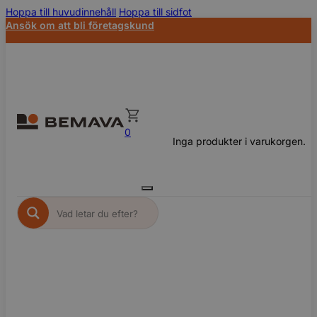
Hoppa till huvudinnehåll
Hoppa till sidfot
Ansök om att bli företagskund
0
Inga produkter i varukorgen.