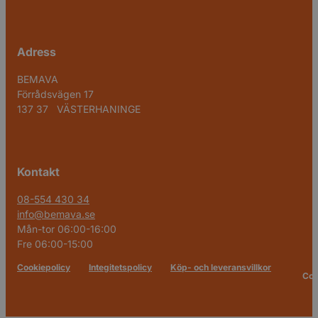
Adress
BEMAVA
Förrådsvägen 17
137 37 VÄSTERHANINGE
Kontakt
08-554 430 34
info@bemava.se
Mån-tor 06:00-16:00
Fre 06:00-15:00
Cookiepolicy
Integitetspolicy
Köp- och leveransvillkor
Cop