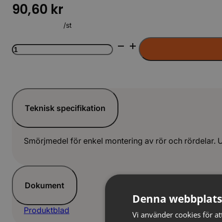
90,60
kr
/st
Glidex
400g
flaska
LAG(12st)
mängd
Teknisk specifikation
Smörjmedel för enkel montering av rör och rördelar. U
Dokument
Denna webbplats
Produktblad
Vi använder cookies för att