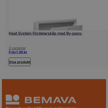
Heat System Fördelarskåp med By-pass:
3 varianter
Från
1,00
kr
Visa produkt