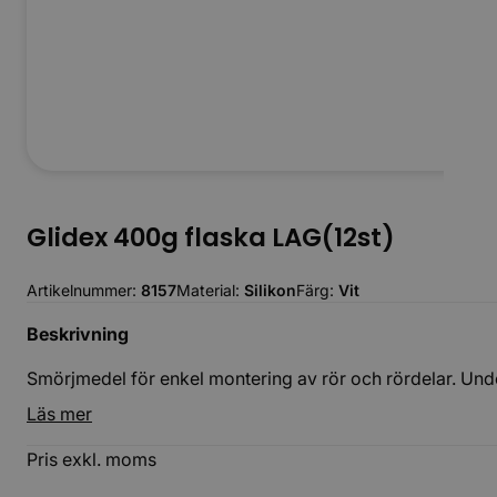
Glidex 400g flaska LAG(12st)
Artikelnummer:
8157
Material:
Silikon
Färg:
Vit
Beskrivning
Smörjmedel för enkel montering av rör och rördelar. Unde
Läs mer
Pris exkl. moms