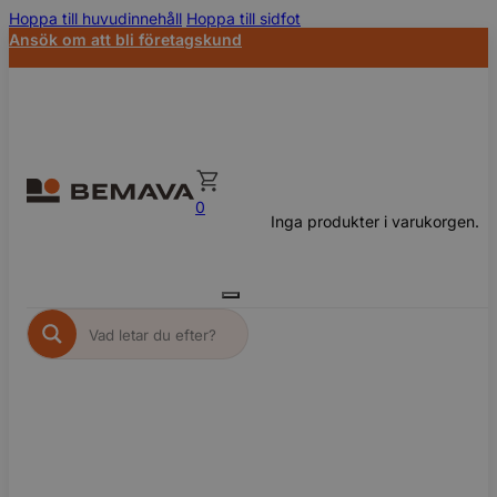
Hoppa till huvudinnehåll
Hoppa till sidfot
Ansök om att bli företagskund
0
Inga produkter i varukorgen.