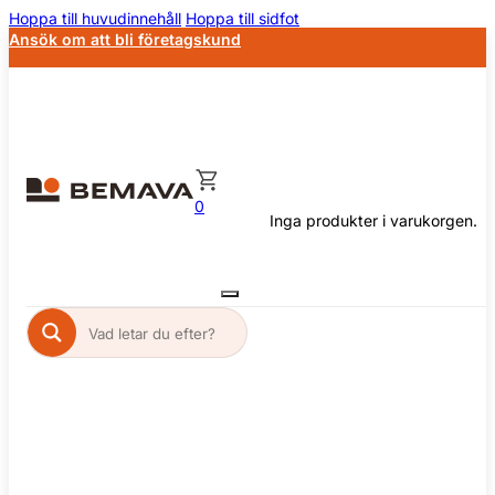
Hoppa till huvudinnehåll
Hoppa till sidfot
Ansök om att bli företagskund
0
Inga produkter i varukorgen.