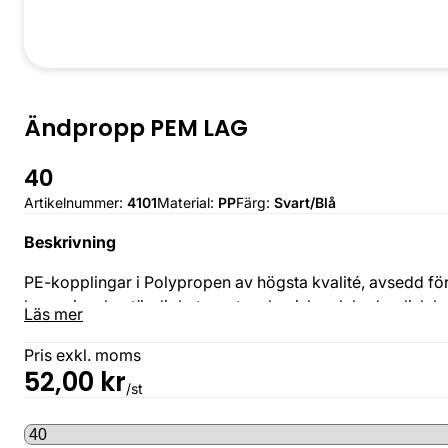
Ändpropp PEM LAG
40
Artikelnummer:
4101
Material:
PP
Färg:
Svart/Blå
Beskrivning
PE-kopplingar i Polypropen av högsta kvalité, avsedd för
korrosionsbeständighet samt mekanisk och hydraulisk bel
Läs mer
Pris exkl. moms
52,00
kr
/st