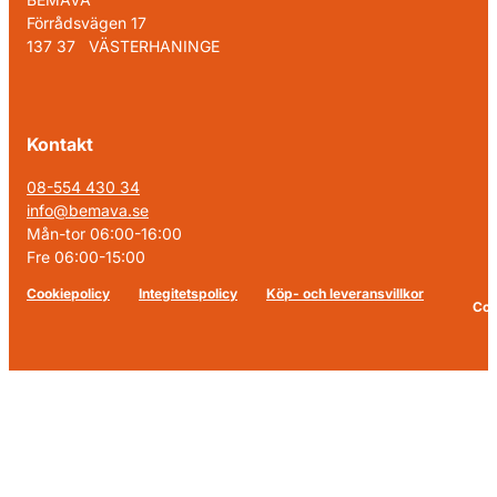
Förrådsvägen 17
137 37 VÄSTERHANINGE
Kontakt
08-554 430 34
info@bemava.se
Mån-tor 06:00-16:00
Fre 06:00-15:00
Cookiepolicy
Integitetspolicy
Köp- och leveransvillkor
Cop