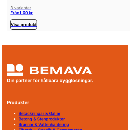
3 varianter
Från
1,00
kr
Visa produkt
Din partner för hållbara bygglösningar.
Produkter
Betäckningar & Galler
Betong & Stenprodukter
Brunnar & Vattenhantering
Fiberduk, Geonät & Geomembran