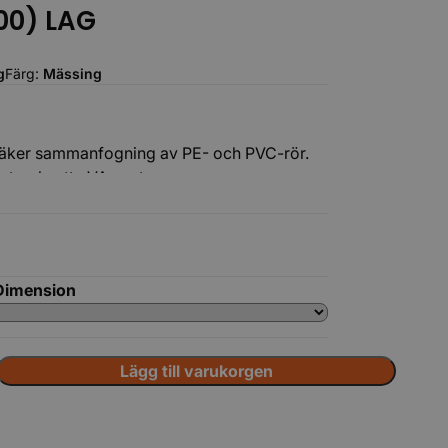
100) LAG
g
Färg:
Mässing
 säker sammanfogning av PE- och PVC-rör.
ör trycksatta VA-system.
Tillbehör
Dimension
Lägg till varukorgen