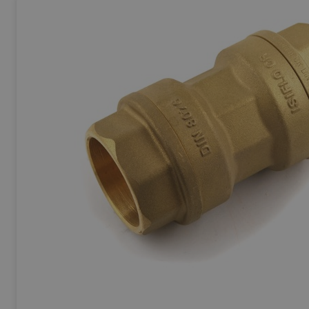
Ej Körbara
Se allt inom
Betong & Stenprodukter