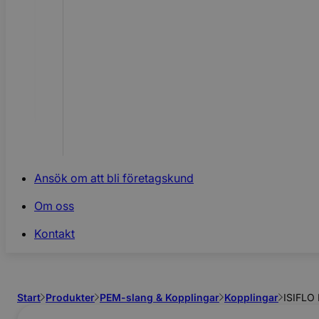
Ansök om att bli företagskund
Om oss
Kontakt
Start
Produkter
PEM-slang & Kopplingar
Kopplingar
ISIFLO 