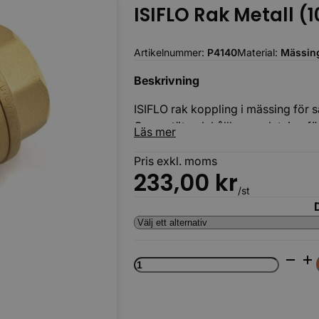
ISIFLO Rak Metall (
Artikelnummer:
P4140
Material:
Mässin
Beskrivning
ISIFLO rak koppling i mässing för
Ger en tät och hållbar anslutning f
Körbara
Läs mer
Pris exkl. moms
233,00
kr
/st
ISIFLO
Rak
Metall
(100)
LAG
mängd