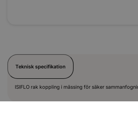
Teknisk specifikation
ISIFLO rak koppling i mässing för säker sammanfognin
Dokument
Produktblad