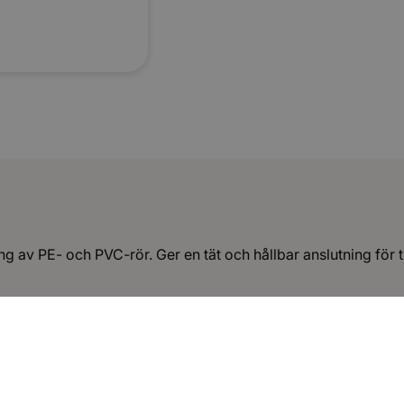
g av PE- och PVC-rör. Ger en tät och hållbar anslutning för 