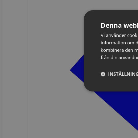
Denna webb
Vi använder cookie
information om d
kombinera den me
från din användni
INSTÄLLNING