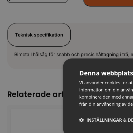
bimetall
M3
LAG
mängd
Teknisk specifikation
Bimetall hålsåg för snabb och precis håltagning i trä, 
Denna webbplats
Vi använder cookies för att
information om din använ
Relaterade artiklar
kombinera den med annan i
från din användning av de
INSTÄLLNINGAR & DE