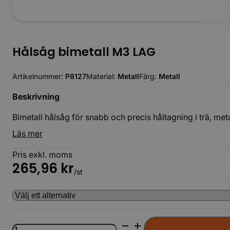
Hålsåg bimetall M3 LAG
Artikelnummer:
P8127
Material:
Metall
Färg:
Metall
Beskrivning
Bimetall hålsåg för snabb och precis håltagning i trä, met
Läs mer
Pris exkl. moms
265,96
kr
/st
Hålsåg