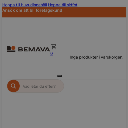
Hoppa till huvudinnehåll
Hoppa till sidfot
Ansök om att bli företagskund
0
Inga produkter i varukorgen.