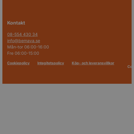
Kontakt
08-554 430 34
info@bemava.se
Mån-tor 06:00-16:00
Fre 06:00-15:00
Cookiepolicy
Integitetspolicy
Köp- och leveransvillkor
Cop