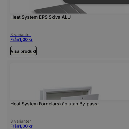
Heat System EPS Skiva ALU
3 varianter
Från
1,00
kr
Visa produkt
Heat System Fördelarskåp utan By-pass:
3 varianter
Från
1,00
kr