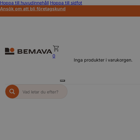
Hoppa till huvudinnehåll
Hoppa till sidfot
Ansök om att bli företagskund
0
Inga produkter i varukorgen.