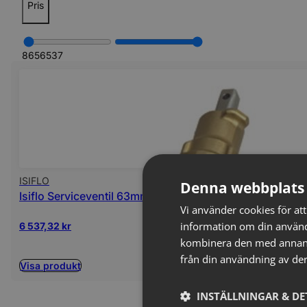
Pris
865
6537
ISIFLO
Denna webbplats 
Isiflo Serviceventil 63mm LAG
Vi använder cookies för att
information om din använd
6 537,32
kr
kombinera den med annan i
från din användning av der
Visa produkt
INSTÄLLNINGAR & DE