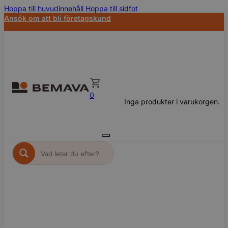
Hoppa till huvudinnehåll
Hoppa till sidfot
Ansök om att bli företagskund
0
Inga produkter i varukorgen.