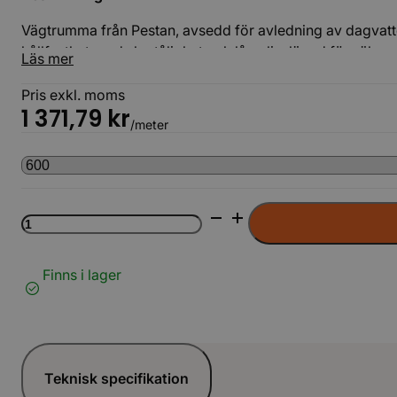
Vägtrumma från Pestan, avsedd för avledning av dagvatte
hållfasthet, god slagtålighet och lång livslängd för säker
Läs mer
Pris exkl. moms
1 371,79
kr
/meter
Vägtrumma
6m
PP
Svart
Finns i lager
mängd
Teknisk specifikation