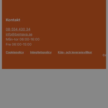
Kontakt
08-554 430 34
info@bemava.se
Mån-tor 06:00-16:00
Fre 06:00-15:00
Cookiepolicy
Integitetspolicy
Köp- och leveransvillkor
Cop