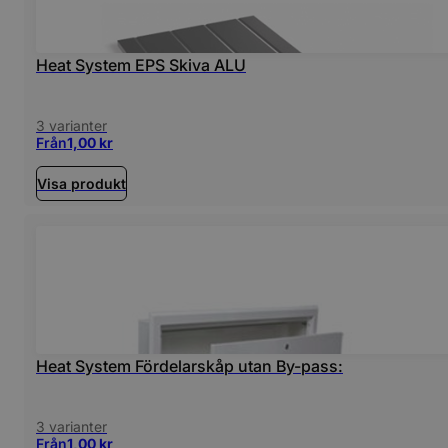
Heat System EPS Skiva ALU
3 varianter
Från
1,00
kr
Visa produkt
Heat System Fördelarskåp utan By-pass:
3 varianter
Från
1,00
kr