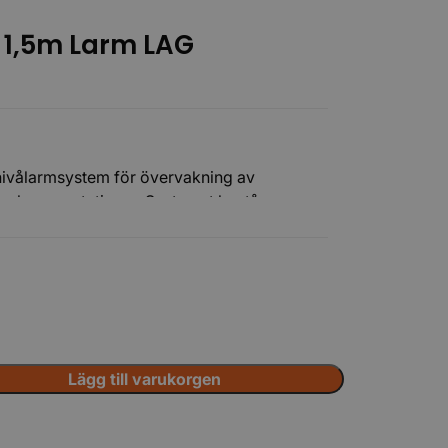
 1,5m Larm LAG
 nivålarmsystem för övervakning av
Tillbehör
 och pumpstationer. Systemet består av en
re och mottagare med ljud- och ljuslarm.
lykarbonat för god hållbarhet och skydd i
Lägg till varukorgen