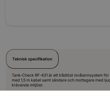
Teknisk specifikation
Tank-Check RF-431 är ett trådlöst nivålarmsystem för
med 1,5 m kabel samt sändare och mottagare med ljud-
krävande miljöer.
Dokument