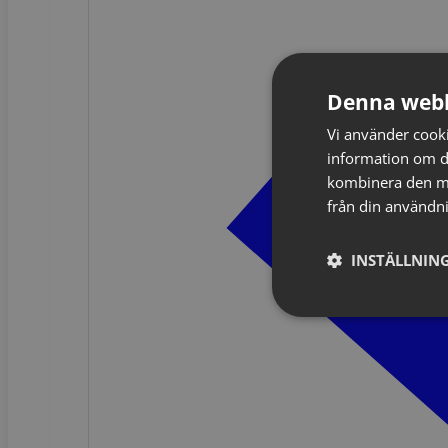
Denna webb
Vi använder cookie
information om d
kombinera den me
från din användni
INSTÄLLNING