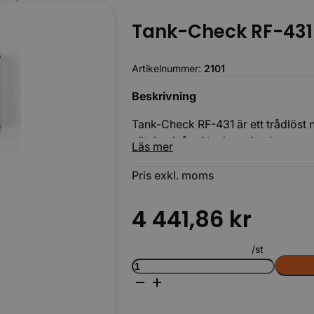
Tank-Check RF-431
Artikelnummer:
2101
Beskrivning
Tank-Check RF-431 är ett trådlöst
Körbara
vätskenivåer i tankar, slambrunnar
Läs mer
givare med 1,5 m kabel samt sända
Kapslingen är tillverkad av ABS/po
Pris exkl. moms
krävande miljöer.
4 441,86
kr
/st
Tank-
Check
RF-
431
1,5m