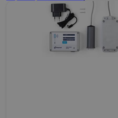
Ej Körbara
Se allt inom
Betong & Stenprodukter