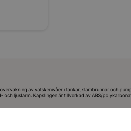
Larm
LAG
mängd
 övervakning av vätskenivåer i tankar, slambrunnar och pump
 och ljuslarm. Kapslingen är tillverkad av ABS/polykarbonat