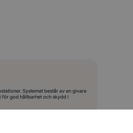
stationer. Systemet består av en givare
 för god hållbarhet och skydd i