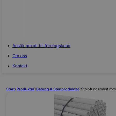
Ansök om att bli företagskund
Om oss
Kontakt
Start
Produkter
Betong & Stenprodukter
Stolpfundament rör