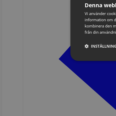
Denna webb
Vi använder cookie
information om d
kombinera den me
från din användni
INSTÄLLNING