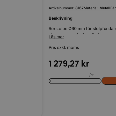
Artikelnummer:
8167
Material:
Metall
Fä
Beskrivning
Rörstolpe Ø60 mm för stolpfundamen
skyltar och andra installationer.
Läs mer
Pris exkl. moms
Körbara
1 279,27
kr
/st
Stolpfundament
rörstolpe
60
L=3150mm
LAG
mängd