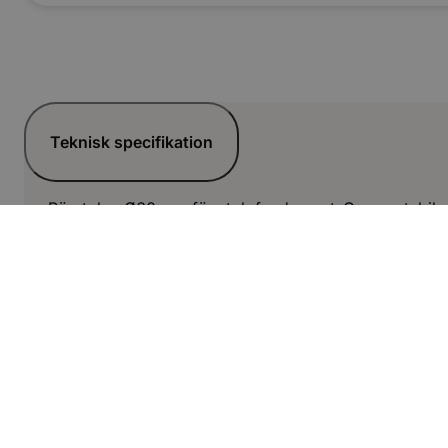
Teknisk specifikation
Rörstolpe Ø60 mm för stolpfundament. Ger en stabil oc
Relaterade artiklar