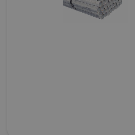
Ej Körbara
Se allt inom
Betong & Stenprodukter