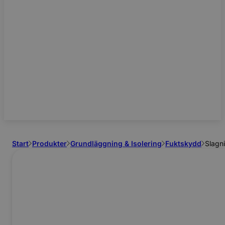
Start
Produkter
Grundläggning & Isolering
Fuktskydd
Slagn