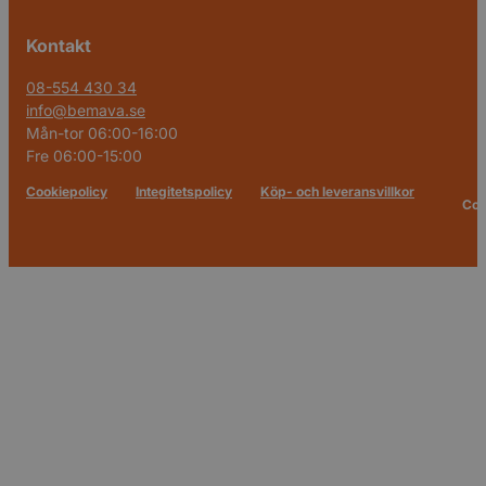
Kontakt
08-554 430 34
info@bemava.se
Mån-tor 06:00-16:00
Fre 06:00-15:00
Cookiepolicy
Integitetspolicy
Köp- och leveransvillkor
Cop