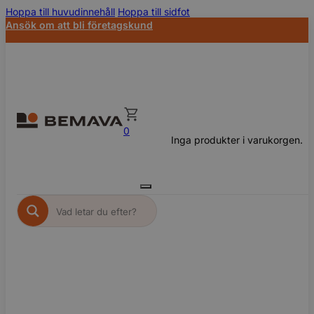
Hoppa till huvudinnehåll
Hoppa till sidfot
Ansök om att bli företagskund
0
Inga produkter i varukorgen.