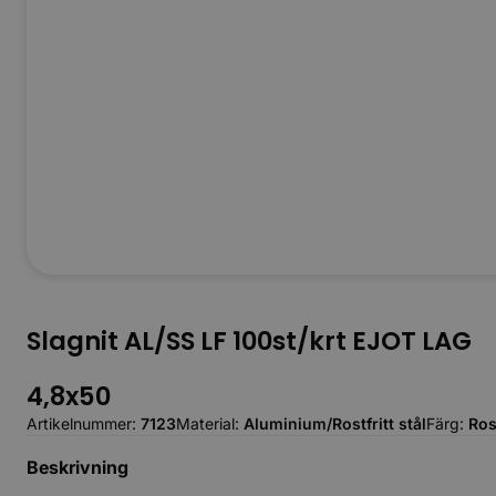
Slagnit AL/SS LF 100st/krt EJOT LAG
4,8x50
Artikelnummer:
7123
Material:
Aluminium/Rostfritt stål
Färg:
Rost
Beskrivning