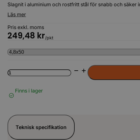
Slagnit i aluminium och rostfritt stål för snabb och säker i
Läs mer
Pris exkl. moms
249,48
kr
/pkt
Slagnit
AL/SS
LF
100st/krt
Finns i lager
EJOT
LAG
mängd
Teknisk specifikation