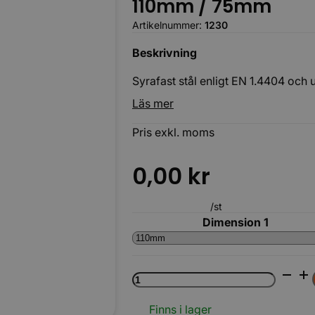
110mm / 75mm
Artikelnummer:
1230
Beskrivning
Syrafast stål enligt EN 1.4404 och 
Läs mer
Körbara
Pris exkl. moms
0,00
kr
/st
Dimension 1
Rostfri
förminskning
mängd
Finns i lager