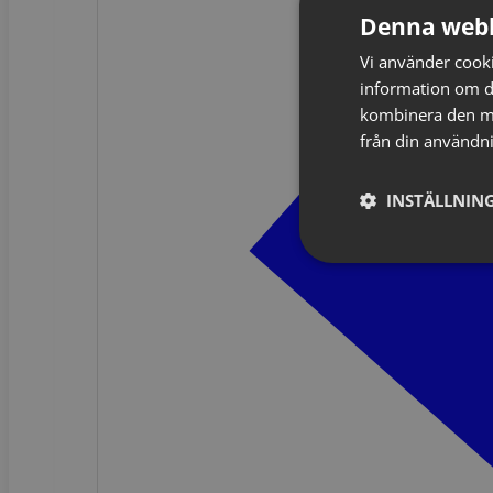
Denna webb
Vi använder cookie
information om d
kombinera den me
från din användni
INSTÄLLNING