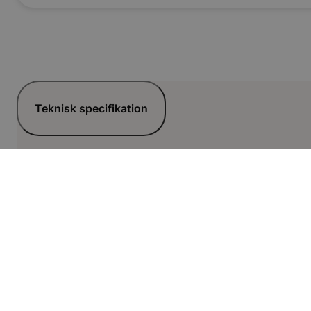
Teknisk specifikation
Syrafast stål enligt EN 1.4404 och uppfyller EN 1124-2
Relaterade artiklar