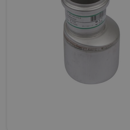
Ej Körbara
Se allt inom
Betong & Stenprodukter