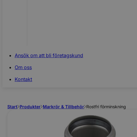
Ansök om att bli företagskund
Om oss
Kontakt
Start
Produkter
Markrör & Tillbehör
Rostfri förminskning