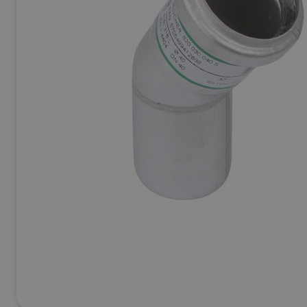
Ej Körbara
Se allt inom
Betong & Stenprodukter