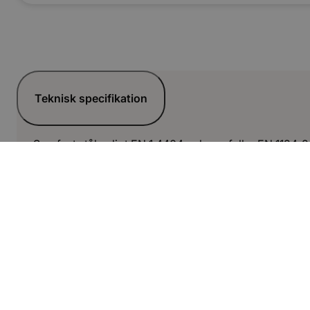
Teknisk specifikation
Syrafast stål enligt EN 1.4404 och uppfyller EN 1124-2
Relaterade artiklar