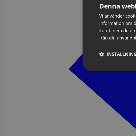
Denna webb
Vi använder cookie
information om d
kombinera den me
från din användni
INSTÄLLNING