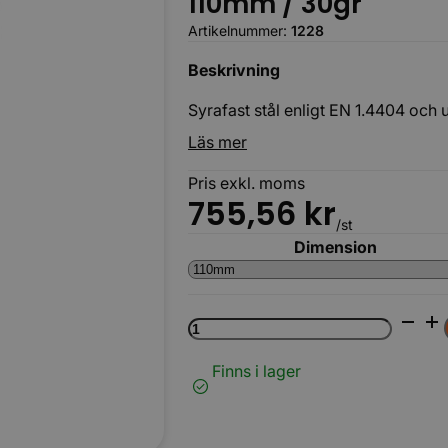
110mm / 30gr
Artikelnummer:
1228
Beskrivning
Syrafast stål enligt EN 1.4404 och 
Läs mer
Pris exkl. moms
Körbara
755,56
kr
/st
Dimension
Rostfri
böj
mängd
Finns i lager