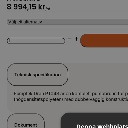
8 994,15
kr
/st
Pumpbrunn
PT04S
1-
fas
Pumpbrunn
LAG
mängd
Teknisk specifikation
Pumptek Drän PT04S är en komplett pumpbrunn för pump
(högdensitetspolyeten) med dubbelväggig konstruktion 
Dokument
Denna webbplats