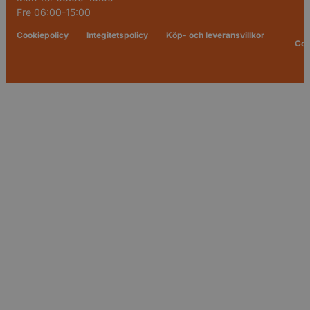
Fre 06:00-15:00
Cookiepolicy
Integitetspolicy
Köp- och leveransvillkor
Cop