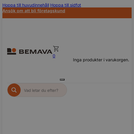
Hoppa till huvudinnehåll
Hoppa till sidfot
Ansök om att bli företagskund
0
Inga produkter i varukorgen.