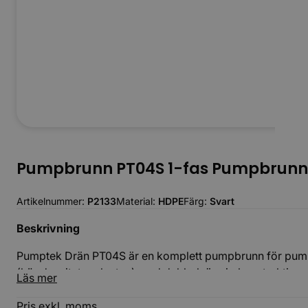
Pumpbrunn PT04S 1-fas Pumpbrunn
Artikelnummer:
P2133
Material:
HDPE
Färg:
Svart
Beskrivning
Pumptek Drän PT04S är en komplett pumpbrunn för pumpnin
(högdensitetspolyeten) med dubbelväggig konstruktion och
Läs mer
Pris exkl. moms