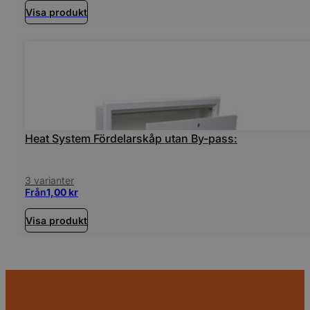
Visa produkt
Heat System Fördelarskåp utan By-pass:
3 varianter
Från
1,00
kr
Visa produkt