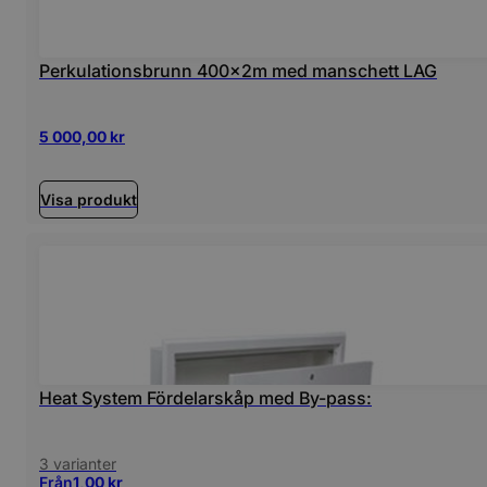
Perkulationsbrunn 400x2m med manschett LAG
5 000,00
kr
Visa produkt
Heat System Fördelarskåp med By-pass:
3 varianter
Från
1,00
kr