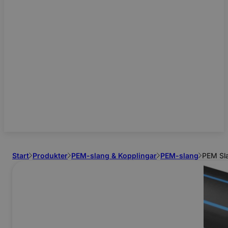
Start
Produkter
PEM-slang & Kopplingar
PEM-slang
PEM Sla