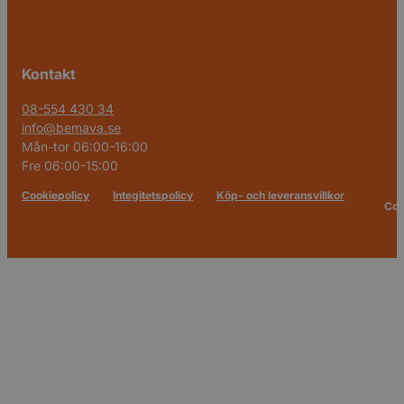
Kontakt
08-554 430 34
info@bemava.se
Mån-tor 06:00-16:00
Fre 06:00-15:00
Cookiepolicy
Integitetspolicy
Köp- och leveransvillkor
Cop