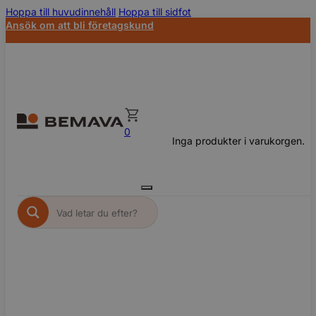
Hoppa till huvudinnehåll
Hoppa till sidfot
Ansök om att bli företagskund
0
Inga produkter i varukorgen.