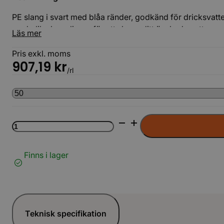
PE slang i svart med blåa ränder, godkänd för dricksvatte
med olika kopplingar för att skapa ditt önskade vattensy
Läs mer
Pris exkl. moms
907,19
kr
/rl
PEM
Slang
25mm
SDR11
Finns i lager
(svart
m.
blå
stripe)
mängd
Teknisk specifikation