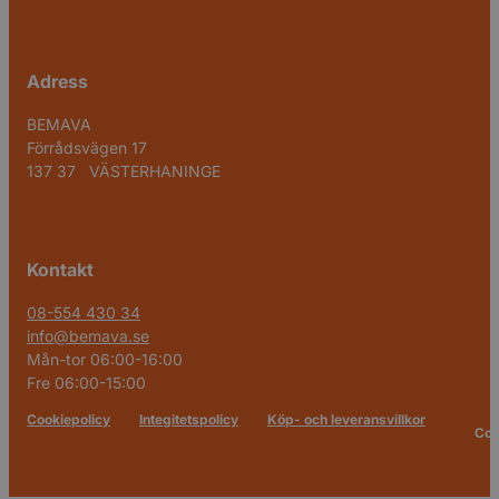
Adress
BEMAVA
Förrådsvägen 17
137 37 VÄSTERHANINGE
Kontakt
08-554 430 34
info@bemava.se
Mån-tor 06:00-16:00
Fre 06:00-15:00
Cookiepolicy
Integitetspolicy
Köp- och leveransvillkor
Cop