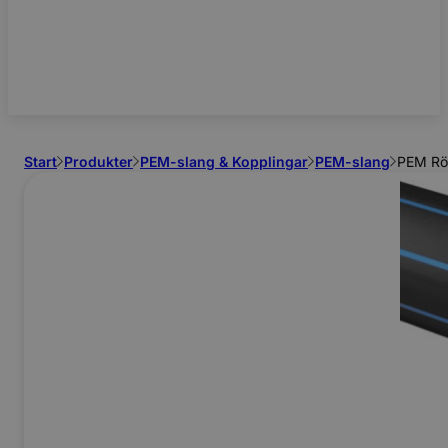
Start
Produkter
PEM-slang & Kopplingar
PEM-slang
PEM Rör