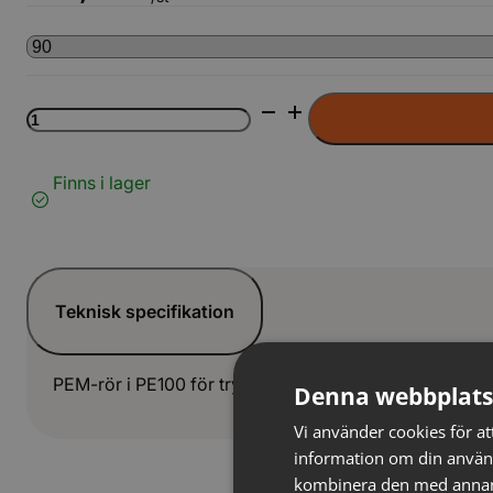
PEM
Rör
6m
SDR11
Finns i lager
(svart
m.
blå
stripe)
mängd
Teknisk specifikation
PEM-rör i PE100 för trycksatta vatten- och VA-ledning
Denna webbplats
Vi använder cookies för att
information om din använ
kombinera den med annan i