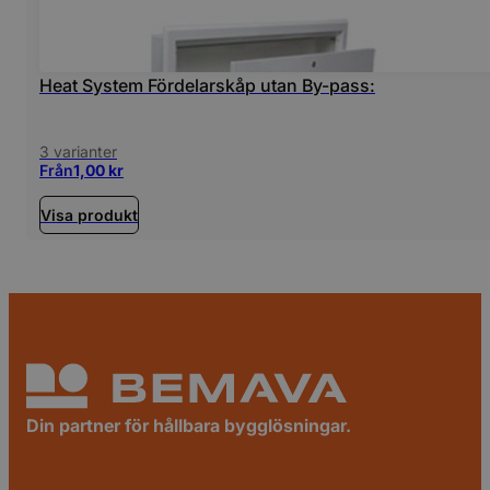
Heat System Fördelarskåp utan By-pass:
3 varianter
Från
1,00
kr
Visa produkt
Din partner för hållbara bygglösningar.