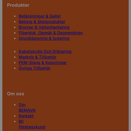
Produkter
Betäckningar & Galler
Betong & Stenprodukter
Brunnar & Vattenhantering
Fiberduk, Geonät & Geomembran
Grundläggning & Isolering
Kabelskydd Och Dränering
Markrör & Tillbehör
PEM-Slang & Kopplingar
Övriga Tillbehör
Om oss
Om
BEMAVA
Kontakt
Bli
Företagskund