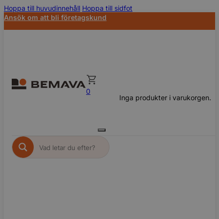
Hoppa till huvudinnehåll
Hoppa till sidfot
Ansök om att bli företagskund
0
Inga produkter i varukorgen.