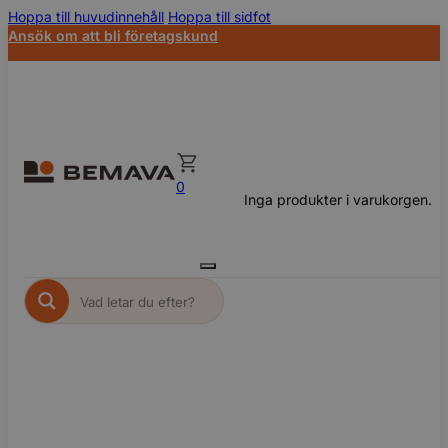
Hoppa till huvudinnehåll
Hoppa till sidfot
Ansök om att bli företagskund
0
Inga produkter i varukorgen.