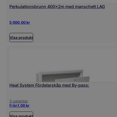
Perkulationsbrunn 400x2m med manschett LAG
5 000,00
kr
Visa produkt
Heat System Fördelarskåp med By-pass:
3 varianter
Från
1,00
kr
Visa produkt