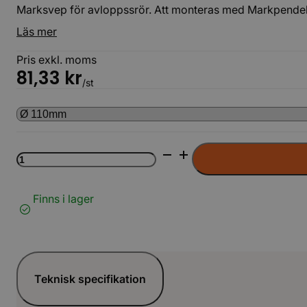
Marksvep för avloppssrör. Att monteras med Markpendel
Läs mer
Pris exkl. moms
81,33
kr
/st
Marksvep
1.4404
2B
t=1,0mm
Finns i lager
LAG
mängd
Teknisk specifikation