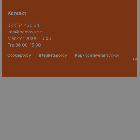
Kontakt
08-554 430 34
info@bemava.se
Mån-tor 06:00-16:00
Fre 06:00-15:00
Cookiepolicy
Integitetspolicy
Köp- och leveransvillkor
Cop