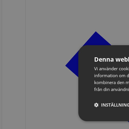
Denna webb
Vi använder cookie
information om d
kombinera den me
från din användni
INSTÄLLNING