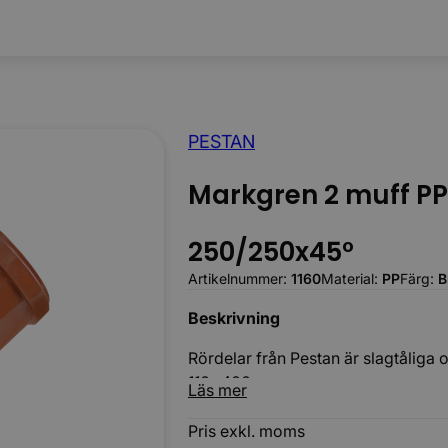
PESTAN
Körbara
Markgren 2 muff PP
250/250x45°
Artikelnummer:
1160
Material:
PP
Färg:
B
Beskrivning
Rördelar från Pestan är slagtåliga 
110- 400 mm.
Läs mer
PP-rördelarna har en fast Din lock-
Pris exkl. moms
Märkt med Nordic Poly Mark: