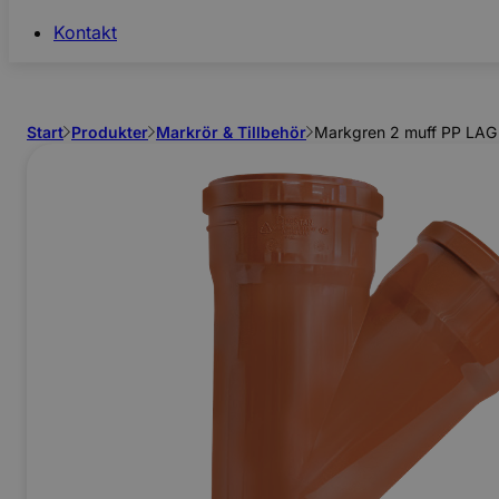
Kontakt
Start
Produkter
Markrör & Tillbehör
Markgren 2 muff PP LAG
Ej Körbara
Se allt inom
Betong & Stenprodukter