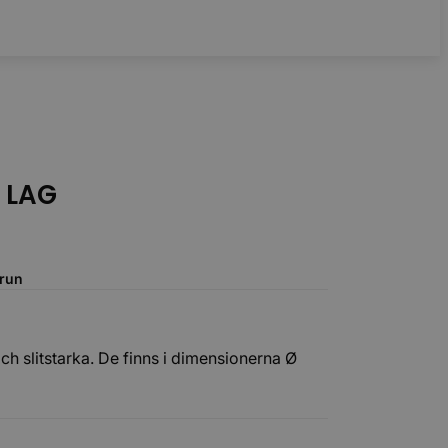
Tillbehör
 LAG
run
och slitstarka. De finns i dimensionerna Ø
packning som är oljeresistent.