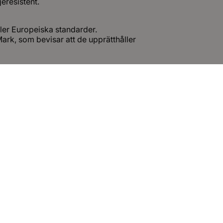
eresistent.
ler Europeiska standarder.
ark, som bevisar att de upprätthåller
riella rörsystem.
peraturer, hög grundvattennivå samt vid kemisk aggressivitet
.