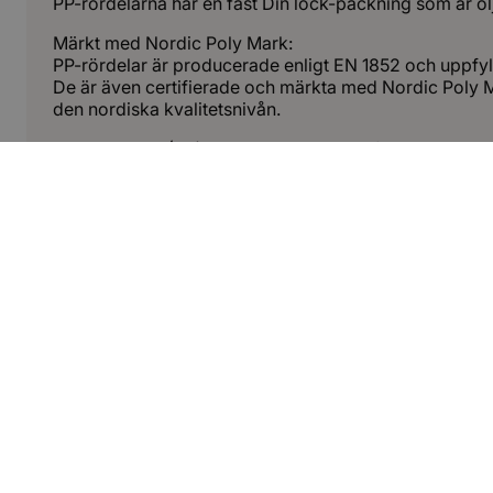
PP-rördelarna har en fast Din lock-packning som är olj
Märkt med Nordic Poly Mark:
PP-rördelar är producerade enligt EN 1852 och uppfyl
De är även certifierade och märkta med Nordic Poly M
den nordiska kvalitetsnivån.
Polypropylen (PP) rördelar är avsedda för:
Underjordiska avloppssystem.
Avloppssystem vid självfall, dränering och indust
Vid svåra förhållanden, t.ex. höga och låga tem
De klarar även stora belastningar vid återfyllning
Dokument
Produktblad