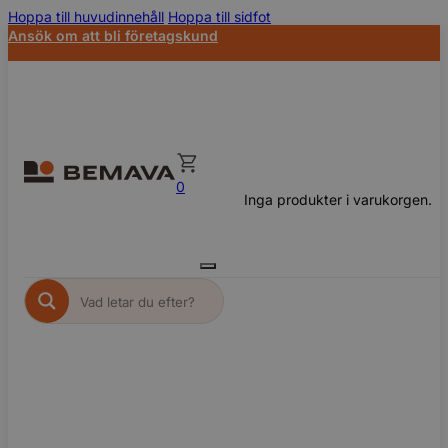
Hoppa till huvudinnehåll
Hoppa till sidfot
Ansök om att bli företagskund
0
Inga produkter i varukorgen.