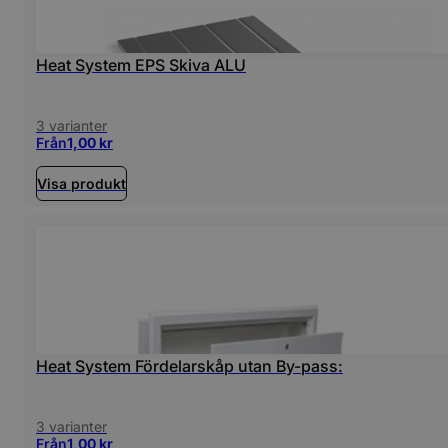
Heat System EPS Skiva ALU
3 varianter
Från
1,00
kr
Visa produkt
Heat System Fördelarskåp utan By-pass:
3 varianter
Från
1,00
kr