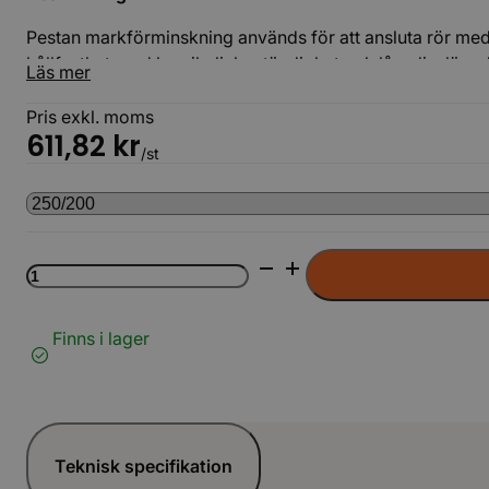
Pestan markförminskning används för att ansluta rör med
hållfasthet, god kemikaliebeständighet och lång livslängd
Läs mer
Pris exkl. moms
611,82
kr
/st
Markförminskning
PP
LAG
mängd
Finns i lager
Teknisk specifikation