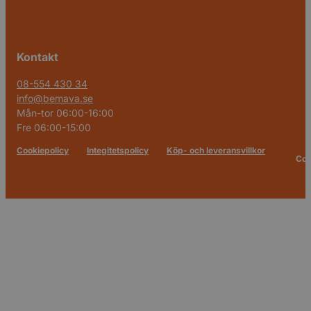
Kontakt
08-554 430 34
info@bemava.se
Mån-tor 06:00-16:00
Fre 06:00-15:00
Cookiepolicy
Integitetspolicy
Köp- och leveransvillkor
Cop