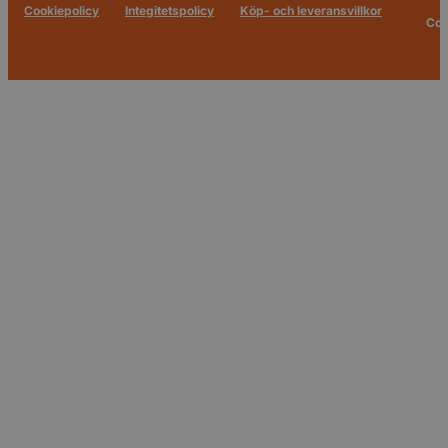
Cookiepolicy
Integitetspolicy
Köp- och leveransvillkor
Cop