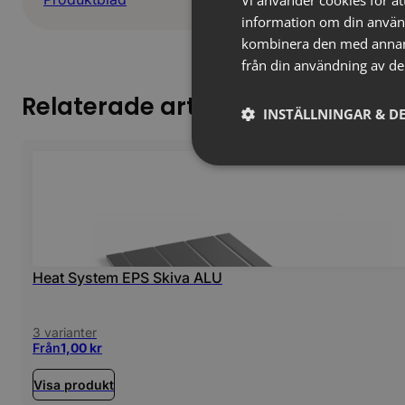
information om din använ
kombinera den med annan i
från din användning av de
Relaterade artiklar
INSTÄLLNINGAR & DE
Heat System EPS Skiva ALU
3 varianter
Från
1,00
kr
Visa produkt