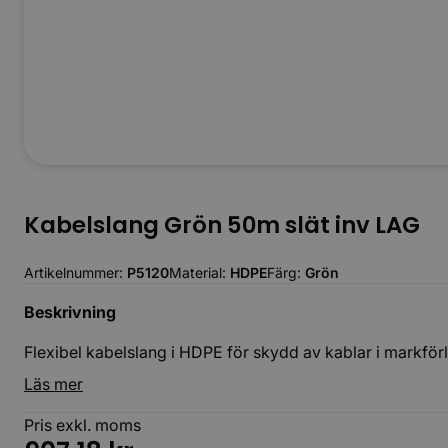
Kabelslang Grön 50m slät inv LAG
Artikelnummer:
P5120
Material:
HDPE
Färg:
Grön
Beskrivning
Flexibel kabelslang i HDPE för skydd av kablar i markförla
Läs mer
Pris exkl. moms