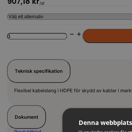
907,18
kr
/st
Kabelslang
Grön
50m
slät
inv
LAG
mängd
Teknisk specifikation
Flexibel kabelslang i HDPE för skydd av kablar i markfö
Dokument
Denna webbplats
Produktblad
Vi använder cookies för att