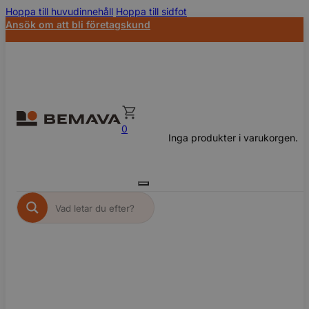
Hoppa till huvudinnehåll
Hoppa till sidfot
Ansök om att bli företagskund
0
Inga produkter i varukorgen.