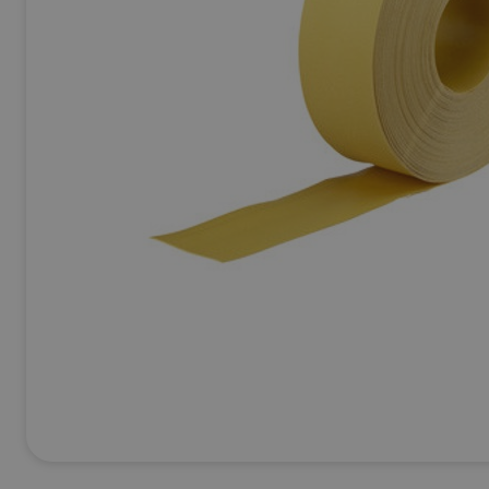
Ej Körbara
Se allt inom
Betong & Stenprodukter