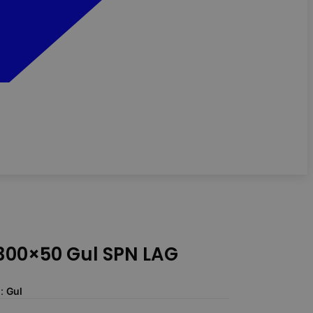
00×50 Gul SPN LAG
g:
Gul