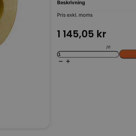
Beskrivning
Pris exkl. moms
1 145,05
kr
/rl
Kabelskyddsband
Körbara
300x50
Gul
SPN
LAG
mängd