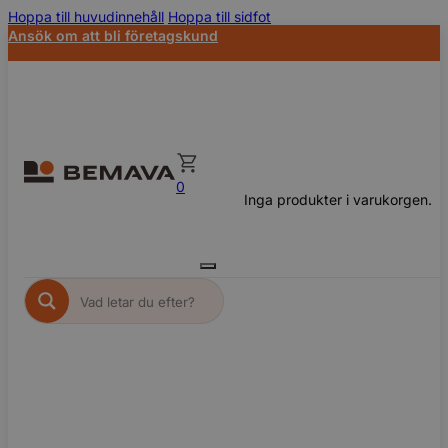
Hoppa till huvudinnehåll
Hoppa till sidfot
Ansök om att bli företagskund
0
Inga produkter i varukorgen.