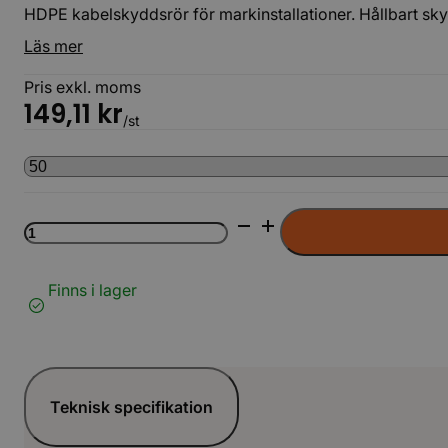
HDPE kabelskyddsrör för markinstallationer. Hållbart sk
Läs mer
Pris exkl. moms
149,11
kr
/st
Kabelrör
Grön
SRN
6m
Finns i lager
LAG
mängd
Teknisk specifikation