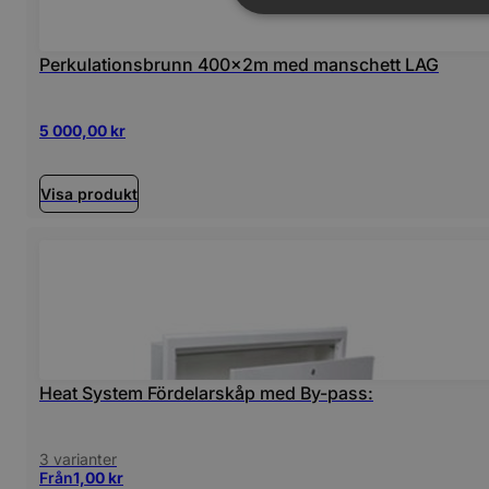
Perkulationsbrunn 400x2m med manschett LAG
5 000,00
kr
Visa produkt
Heat System Fördelarskåp med By-pass:
3 varianter
Från
1,00
kr