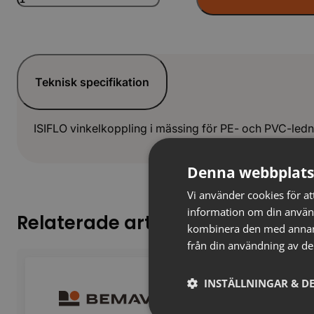
Vinkel
Metall
90gr
(120)
LAG
mängd
Teknisk specifikation
ISIFLO vinkelkoppling i mässing för PE- och PVC-ledni
Denna webbplats
Vi använder cookies för att
information om din använ
Relaterade artiklar
kombinera den med annan i
från din användning av de
INSTÄLLNINGAR & DE