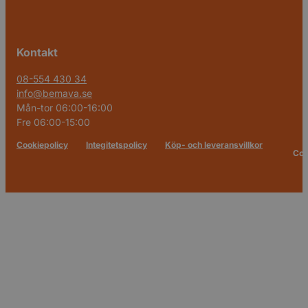
Kontakt
08-554 430 34
info@bemava.se
Mån-tor 06:00-16:00
Fre 06:00-15:00
Cookiepolicy
Integitetspolicy
Köp- och leveransvillkor
Cop