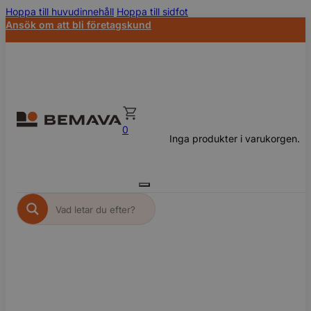
Hoppa till huvudinnehåll
Hoppa till sidfot
Ansök om att bli företagskund
0
Inga produkter i varukorgen.