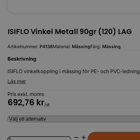
ISIFLO Vinkel Metall 90gr (120) LAG
Artikelnummer:
P4136
Material:
Mässing
Färg:
Mässing
Beskrivning
ISIFLO vinkelkoppling i mässing för PE- och PVC-ledninga
Läs mer
Pris exkl. moms
692,76
kr
/st
ISIFLO