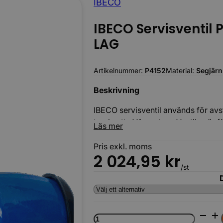
IBECO
IBECO Servisventil
LAG
Artikelnummer:
P4152
Material:
Segjärn
Beskrivning
Körbara
IBECO servisventil används för avs
trycksatta VA-system. Ventilen är 
Läs mer
och EPDM-tätning som ger en säker
ger hög trycktålighet och lång livs
Pris exkl. moms
2 024,95
kr
/st
IBECO
Servisventil