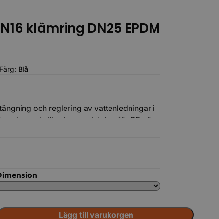
 PN16 klämring DN25 EPDM
Färg:
Blå
Tillbehör
tängning och reglering av vattenledningar i
försedd med klämringsanslutning för PE-rör
 och tät installation. Utförandet med PN16
längd i markförlagda vattenledningar.
Dimension
Lägg till varukorgen