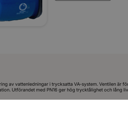
PN16
klämring
DN25
EPDM
LAG
mängd
ing av vattenledningar i trycksatta VA-system. Ventilen är 
ation. Utförandet med PN16 ger hög trycktålighet och lång li