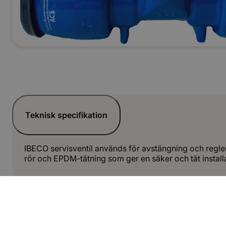
Teknisk specifikation
IBECO servisventil används för avstängning och regler
rör och EPDM-tätning som ger en säker och tät install
Dokument