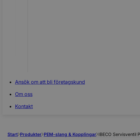
Ansök om att bli företagskund
Om oss
Kontakt
Start
Produkter
PEM-slang & Kopplingar
IBECO Servisventil