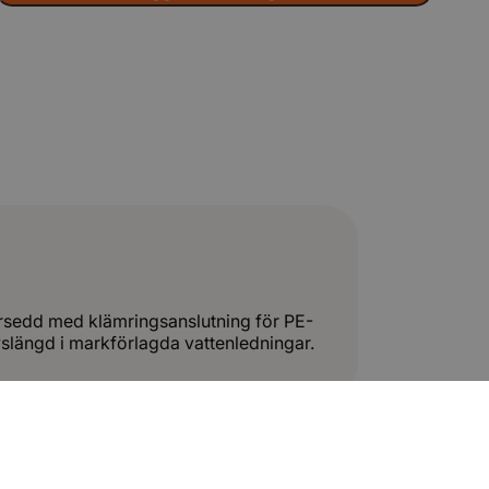
försedd med klämringsanslutning för PE-
vslängd i markförlagda vattenledningar.