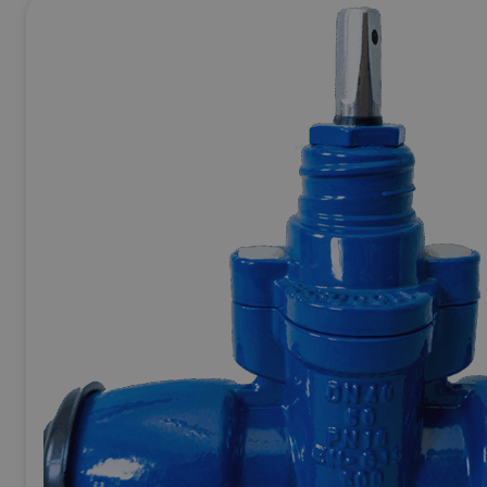
Ej Körbara
Se allt inom
Betong & Stenprodukter