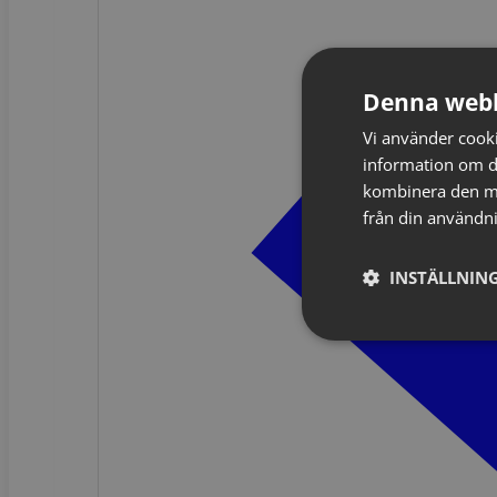
Denna webb
Vi använder cookie
information om d
kombinera den me
från din användni
INSTÄLLNING