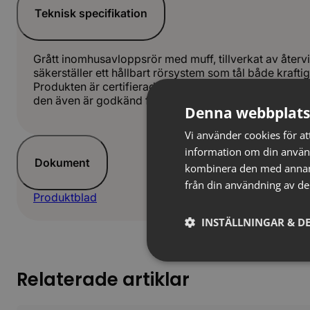
Teknisk specifikation
Grått inomhusavloppsrör med muff, tillverkat av återv
säkerställer ett hållbart rörsystem som tål både kraft
Produkten är certifierad enligt Nordic Poly Mark, vilk
den även är godkänd för ingjutning.
Denna webbplats
Vi använder cookies för att
information om din använ
Dokument
kombinera den med annan i
från din användning av de
Produktblad
INSTÄLLNINGAR & DE
Relaterade artiklar