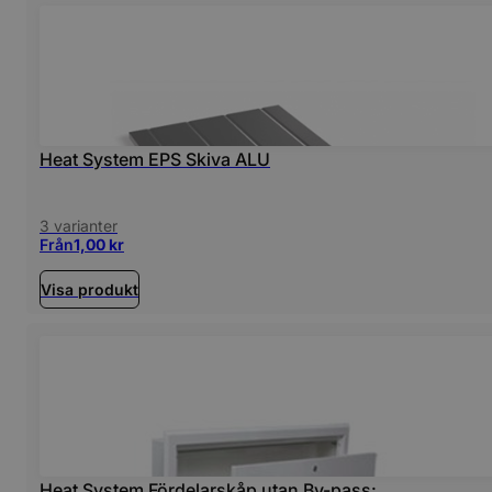
Heat System EPS Skiva ALU
3 varianter
Från
1,00
kr
Visa produkt
Heat System Fördelarskåp utan By-pass: