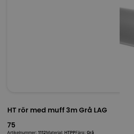
HT rör med muff 3m Grå LAG
75
Artikelnummer:
1112
Material:
HTPP
Färg:
Grå