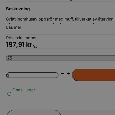
Beskrivning
Grått inomhusavloppsrör med muff, tillverkat av återvinni
hållbart rörsystem som tål både kraftiga och långvariga b
Läs mer
enligt Nordic Poly Mark, vilket garanterar hög kvalitet 
ingjutning.
Pris exkl. moms
197,91
kr
/st
HT
rör
med
muff
Finns i lager
3m
Grå
LAG
mängd