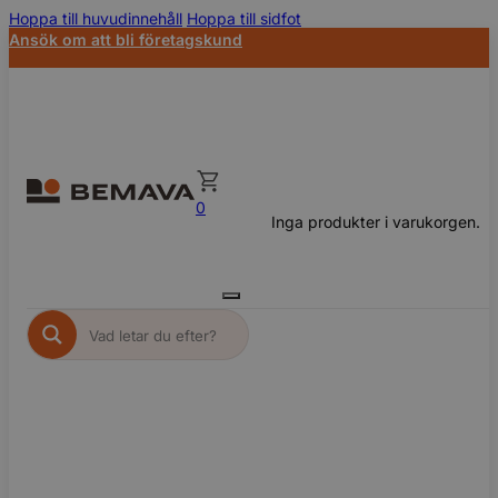
Hoppa till huvudinnehåll
Hoppa till sidfot
Ansök om att bli företagskund
0
Inga produkter i varukorgen.