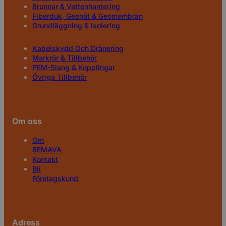
Brunnar & Vattenhantering
Fiberduk, Geonät & Geomembran
Grundläggning & Isolering
Kabelskydd Och Dränering
Markrör & Tillbehör
PEM-Slang & Kopplingar
Övriga Tillbehör
Om oss
Om
BEMAVA
Kontakt
Bli
Företagskund
Adress