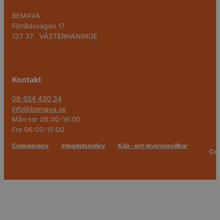
BEMAVA
Förrådsvägen 17
137 37 VÄSTERHANINGE
Kontakt
08-554 430 34
info@bemava.se
Mån-tor 06:00-16:00
Fre 06:00-15:00
Cookiepolicy
Integitetspolicy
Köp- och leveransvillkor
Cop