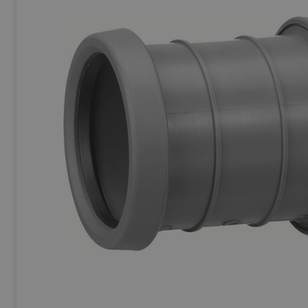
Ej Körbara
Se allt inom
Betong & Stenprodukter