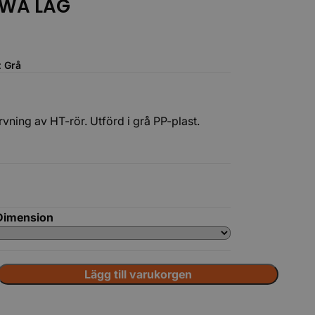
OWA LAG
:
Grå
ning av HT-rör. Utförd i grå PP-plast.
Tillbehör
Dimension
Lägg till varukorgen