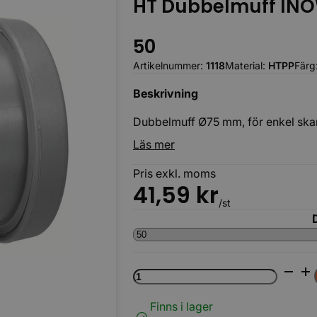
HT Dubbelmuff IN
50
Artikelnummer:
1118
Material:
HTPP
Färg
Beskrivning
Dubbelmuff Ø75 mm, för enkel skarv
Körbara
Läs mer
Pris exkl. moms
41,59
kr
/st
HT
Dubbelmuff
INOWA
LAG
Finns i lager
mängd