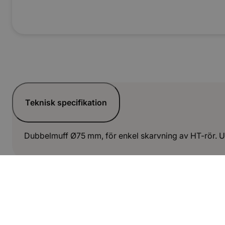
Teknisk specifikation
Dubbelmuff Ø75 mm, för enkel skarvning av HT-rör. Ut
Dokument