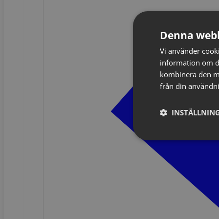
Denna webb
Vi använder cookie
information om d
kombinera den me
från din användni
INSTÄLLNING