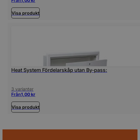
Från
1,00
kr
Visa produkt
Heat System Fördelarskåp utan By-pass:
3 varianter
Från
1,00
kr
Visa produkt