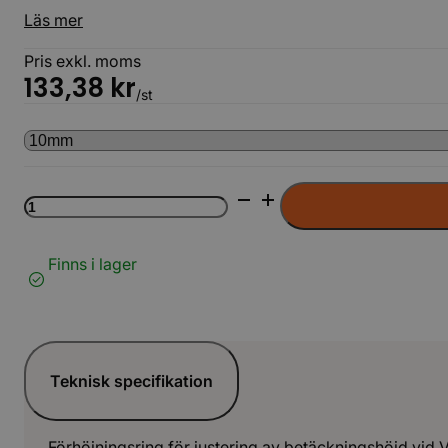
Läs mer
Pris exkl. moms
133,38
kr
/st
Förhöjningsring
för
betäckning
780/600
Finns i lager
LAG
mängd
Teknisk specifikation
Förhöjningsring för justering av betäckningshöjd vid 