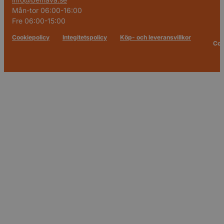
Mån-tor 06:00-16:00
Fre 06:00-15:00
Cookiepolicy
Integitetspolicy
Köp- och leveransvillkor
Cop