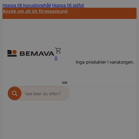
Hoppa till huvudinnehåll
Hoppa till sidfot
Ansök om att bli företagskund
0
Inga produkter i varukorgen.