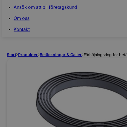
Ansök om att bli företagskund
Om oss
Kontakt
Ej Körbara
Start
Produkter
Betäckningar & Galler
Förhöjningsring för b
Se allt inom
Betong & Stenprodukter