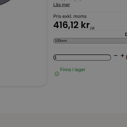
markinstallationer.
Läs mer
Pris exkl. moms
416,12
kr
/st
Förhöjningsring
för
betäckning
780/600
Finns i lager
LAG
mängd