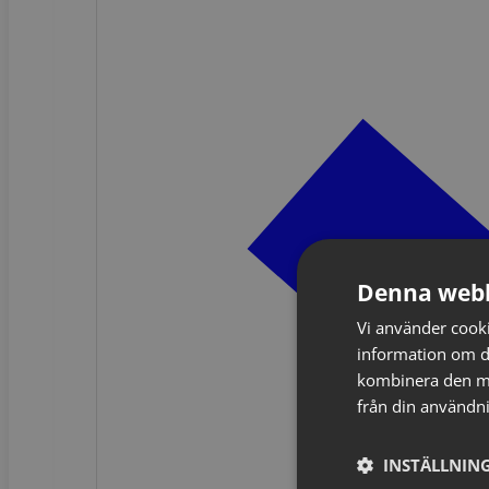
Denna webb
Vi använder cookie
information om d
kombinera den me
från din användni
INSTÄLLNING