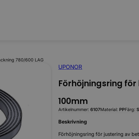
Körbara
etäckning 780/600 LAG
UPONOR
Förhöjningsring fö
100mm
Artikelnummer:
6107
Material:
PP
Färg:
S
Beskrivning
Förhöjningsring för justering av b