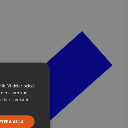
fik. Vi delar också
tners som kan
e har samlat in
PTERA ALLA