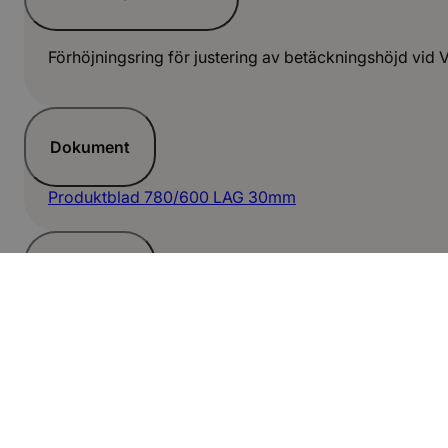
Förhöjningsring för justering av betäckningshöjd vid 
Dokument
Produktblad 780/600 LAG 30mm
Dokument
Produktblad 780/600 LAG 50mm
Dokument
Produktblad 780/600 LAG 10mm