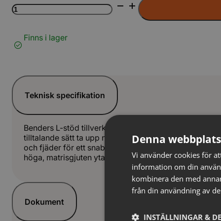
Bender
L-
stöd
20kN
Finns i lager
rak
grå
mängd
Teknisk specifikation
Benders L-stöd tillverkas i höjder från 400 mm, upp til
Denna webbplats
tilltalande sätt ta upp nivåskillnader i t.ex. en park e
och fjäder för ett snabbt, enkelt montage och en sta
Vi använder cookies för att
höga, matrisgjuten yta eller med en slät yta.
information om din använ
kombinera den med annan i
från din användning av de
Dokument
INSTÄLLNINGAR & DE