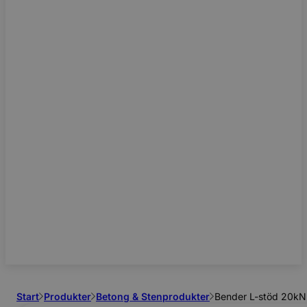
Start
Produkter
Betong & Stenprodukter
Bender L-stöd 20kN