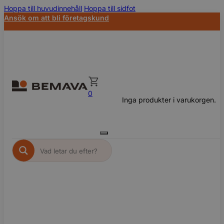
Hoppa till huvudinnehåll
Hoppa till sidfot
Ansök om att bli företagskund
0
Inga produkter i varukorgen.