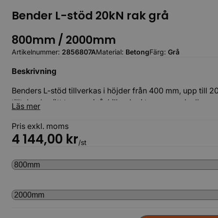
Bender L-stöd 20kN rak grå
800mm / 2000mm
Artikelnummer:
2856807A
Material:
Betong
Färg:
Grå
Beskrivning
Benders L-stöd tillverkas i höjder från 400 mm, upp till 2
tilltalande sätt ta upp nivåskillnader i t.ex. en park elle
Läs mer
fjäder för ett snabbt, enkelt montage och en stabil kons
matrisgjuten yta eller med en slät yta.
Pris exkl. moms
4 144,00
kr
/st