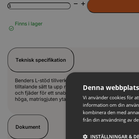
Bender
L-
stöd
20kN
Finns i lager
rak
grå
mängd
Teknisk specifikation
Benders L-stöd tillverkas i höjder från 400 mm, upp til
Denna webbplats
tilltalande sätt ta upp nivåskillnader i t.ex. en park e
och fjäder för ett snabbt, enkelt montage och en sta
Vi använder cookies för att
höga, matrisgjuten yta eller med en slät yta.
information om din använ
kombinera den med annan i
från din användning av de
Dokument
INSTÄLLNINGAR & DE