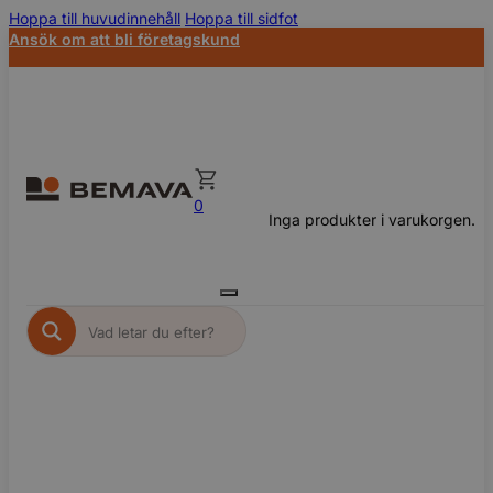
Hoppa till huvudinnehåll
Hoppa till sidfot
Ansök om att bli företagskund
0
Inga produkter i varukorgen.