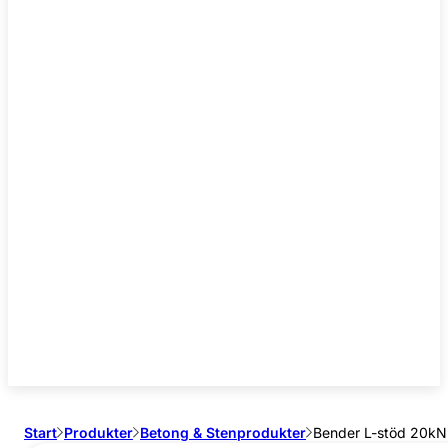
Start
Produkter
Betong & Stenprodukter
Bender L-stöd 20kN