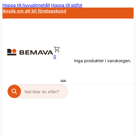
Hoppa till huvudinnehåll
Hoppa till sidfot
Ansök om att bli företagskund
0
Inga produkter i varukorgen.