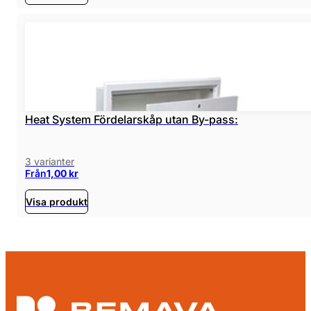
Heat System Fördelarskåp utan By-pass:
3 varianter
Från
1,00
kr
Visa produkt