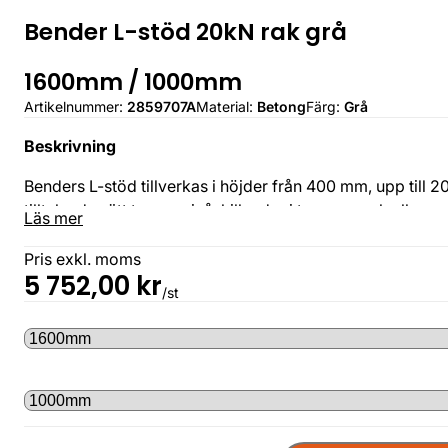
Bender L-stöd 20kN rak grå
1600mm / 1000mm
Artikelnummer:
2859707A
Material:
Betong
Färg:
Grå
Beskrivning
Benders L-stöd tillverkas i höjder från 400 mm, upp till 2
tilltalande sätt ta upp nivåskillnader i t.ex. en park elle
Läs mer
fjäder för ett snabbt, enkelt montage och en stabil kons
matrisgjuten yta eller med en slät yta.
Pris exkl. moms
5 752,00
kr
/st