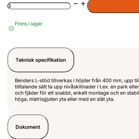
Bender
L-
stöd
20kN
Finns i lager
rak
grå
mängd
Teknisk specifikation
Benders L-stöd tillverkas i höjder från 400 mm, upp til
tilltalande sätt ta upp nivåskillnader i t.ex. en park e
och fjäder för ett snabbt, enkelt montage och en sta
höga, matrisgjuten yta eller med en slät yta.
Dokument